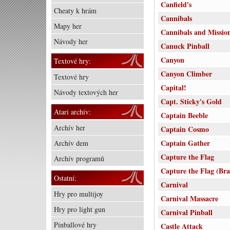
Canfield's
Cheaty k hrám
Cannibals
Mapy her
Cannibals and Mission
Návody her
Canuck Pinball
Canyon
Textové hry:
Canyon Climber
Textové hry
Capital!
Návody textových her
Capt. Sticky's Gold
Atari archív:
Captain Beeble
Archív her
Captain Cosmo
Captain Gather
Archív dem
Capture the Flag
Archív programů
Capture the Flag (Br
Ostatní:
Carnival
Hry pro multijoy
Carnival Massacre
Hry pro light gun
Carnival Pinball
Pinballové hry
Castle Attack