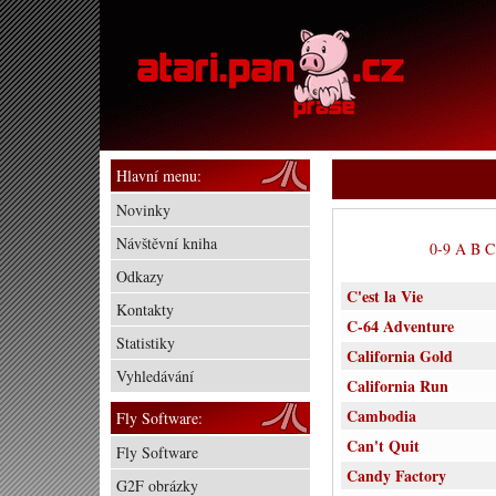
Hlavní menu:
Novinky
Návštěvní kniha
0-9
A
B
C
Odkazy
C'est la Vie
Kontakty
C-64 Adventure
Statistiky
California Gold
Vyhledávání
California Run
Cambodia
Fly Software:
Can't Quit
Fly Software
Candy Factory
G2F obrázky