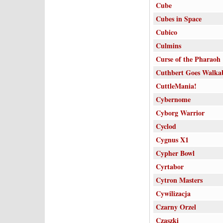
Cube
Cubes in Space
Cubico
Culmins
Curse of the Pharaoh
Cuthbert Goes Walka
CuttleMania!
Cybernome
Cyborg Warrior
Cyclod
Cygnus X1
Cypher Bowl
Cyrtabor
Cytron Masters
Cywilizacja
Czarny Orzel
Czaszki