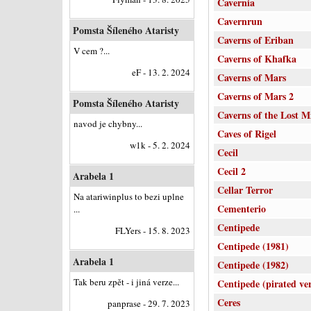
Cavernia
Cavernrun
Pomsta Šíleného Ataristy
Caverns of Eriban
V cem ?...
Caverns of Khafka
eF - 13. 2. 2024
Caverns of Mars
Caverns of Mars 2
Pomsta Šíleného Ataristy
Caverns of the Lost M
navod je chybny...
Caves of Rigel
w1k - 5. 2. 2024
Cecil
Cecil 2
Arabela 1
Cellar Terror
Na atariwinplus to bezi uplne
Cementerio
...
Centipede
FLYers - 15. 8. 2023
Centipede (1981)
Arabela 1
Centipede (1982)
Tak beru zpět - i jiná verze...
Centipede (pirated ve
Ceres
panprase - 29. 7. 2023