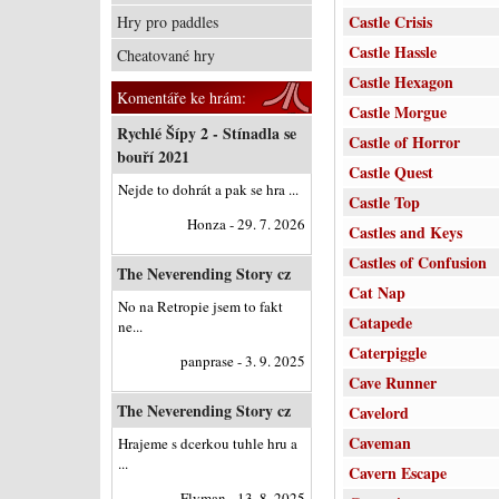
Castle Crisis
Hry pro paddles
Castle Hassle
Cheatované hry
Castle Hexagon
Komentáře ke hrám:
Castle Morgue
Rychlé Šípy 2 - Stínadla se
Castle of Horror
bouří 2021
Castle Quest
Nejde to dohrát a pak se hra ...
Castle Top
Honza - 29. 7. 2026
Castles and Keys
Castles of Confusion
The Neverending Story cz
Cat Nap
No na Retropie jsem to fakt
Catapede
ne...
Caterpiggle
panprase - 3. 9. 2025
Cave Runner
The Neverending Story cz
Cavelord
Caveman
Hrajeme s dcerkou tuhle hru a
...
Cavern Escape
Flyman - 13. 8. 2025