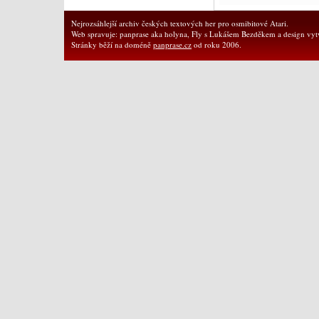
Nejrozsáhlejší archiv českých textových her pro osmibitové Atari.
Web spravuje: panprase aka holyna, Fly s Lukášem Bezděkem a design vytv
Stránky běží na doméně
panprase.cz
od roku 2006.