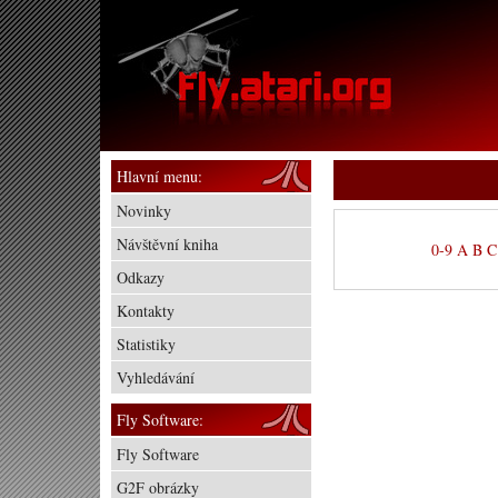
Hlavní menu:
Novinky
Návštěvní kniha
0-9
A
B
C
Odkazy
Kontakty
Statistiky
Vyhledávání
Fly Software:
Fly Software
G2F obrázky