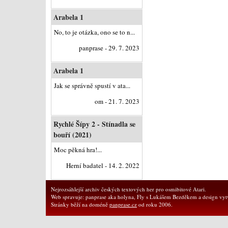
Arabela 1
No, to je otázka, ono se to n...
panprase - 29. 7. 2023
Arabela 1
Jak se správně spustí v ata...
om - 21. 7. 2023
Rychlé Šípy 2 - Stínadla se
bouří (2021)
Moc pěkná hra!...
Herní badatel - 14. 2. 2022
Nejrozsáhlejší archiv českých textových her pro osmibitové Atari.
Web spravuje: panprase aka holyna, Fly s Lukášem Bezděkem a design vytv
Stránky běží na doméně
panprase.cz
od roku 2006.