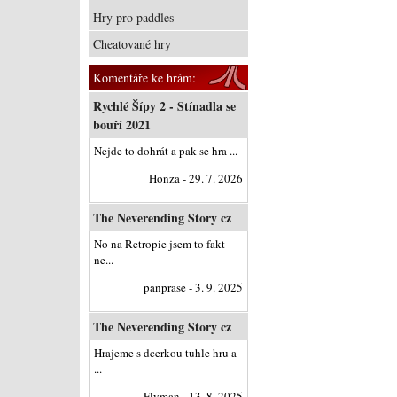
Hry pro paddles
Cheatované hry
Komentáře ke hrám:
Rychlé Šípy 2 - Stínadla se
bouří 2021
Nejde to dohrát a pak se hra ...
Honza - 29. 7. 2026
The Neverending Story cz
No na Retropie jsem to fakt
ne...
panprase - 3. 9. 2025
The Neverending Story cz
Hrajeme s dcerkou tuhle hru a
...
Flyman - 13. 8. 2025