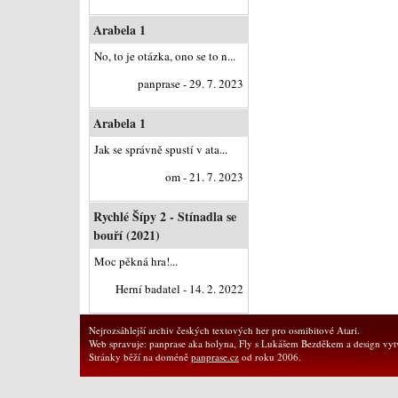
Arabela 1
No, to je otázka, ono se to n...
panprase - 29. 7. 2023
Arabela 1
Jak se správně spustí v ata...
om - 21. 7. 2023
Rychlé Šípy 2 - Stínadla se
bouří (2021)
Moc pěkná hra!...
Herní badatel - 14. 2. 2022
Nejrozsáhlejší archiv českých textových her pro osmibitové Atari.
Web spravuje: panprase aka holyna, Fly s Lukášem Bezděkem a design vytv
Stránky běží na doméně
panprase.cz
od roku 2006.