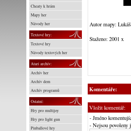
Cheaty k hrám
Mapy her
Autor mapy: Luká
Návody her
Textové hry:
Staženo: 2001 x
Textové hry
Návody textových her
Atari archív:
Archív her
Archív dem
Komentáře:
Archív programů
Ostatní:
Vložit komentář:
Hry pro multijoy
- Jméno komentujíc
Hry pro light gun
- Nejsou povoleny
Pinballové hry