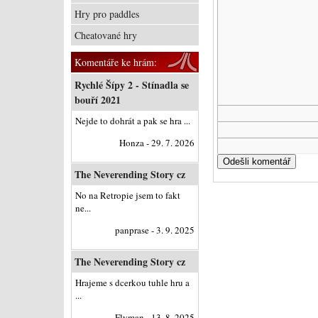
Hry pro paddles
Cheatované hry
Komentáře ke hrám:
Rychlé Šípy 2 - Stínadla se
bouří 2021
Nejde to dohrát a pak se hra ...
Honza - 29. 7. 2026
The Neverending Story cz
No na Retropie jsem to fakt
ne...
panprase - 3. 9. 2025
The Neverending Story cz
Hrajeme s dcerkou tuhle hru a
...
Flyman - 13. 8. 2025