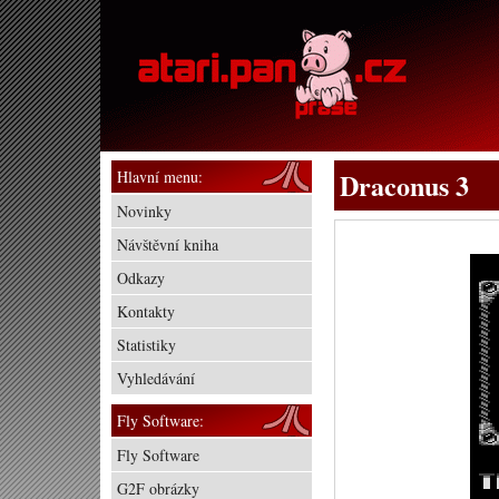
Hlavní menu:
Draconus 3
Novinky
Návštěvní kniha
Odkazy
Kontakty
Statistiky
Vyhledávání
Fly Software:
Fly Software
G2F obrázky