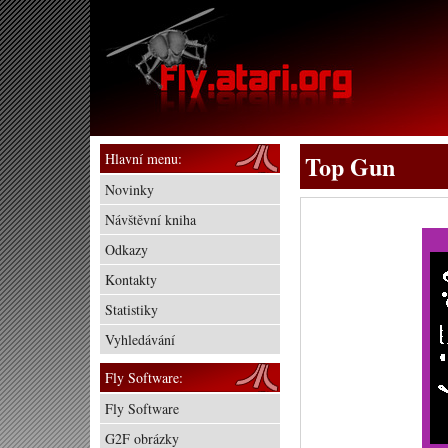
Hlavní menu:
Top Gun
Novinky
Návštěvní kniha
Odkazy
Kontakty
Statistiky
Vyhledávání
Fly Software:
Fly Software
G2F obrázky