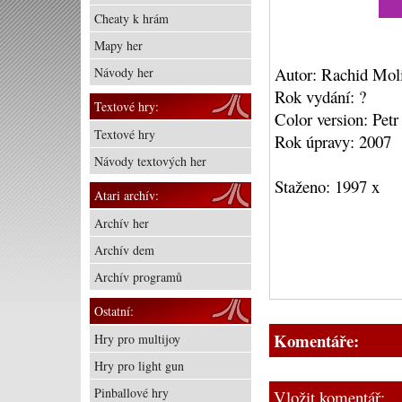
Cheaty k hrám
Mapy her
Autor: Rachid Mol
Návody her
Rok vydání: ?
Textové hry:
Color version: Pet
Textové hry
Rok úpravy: 2007
Návody textových her
Staženo: 1997 x
Atari archív:
Archív her
Archív dem
Archív programů
Ostatní:
Komentáře:
Hry pro multijoy
Hry pro light gun
Pinballové hry
Vložit komentář: