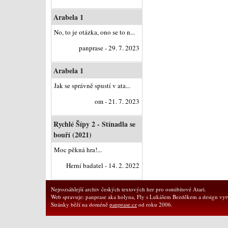
Arabela 1
No, to je otázka, ono se to n...
panprase - 29. 7. 2023
Arabela 1
Jak se správně spustí v ata...
om - 21. 7. 2023
Rychlé Šípy 2 - Stínadla se
bouří (2021)
Moc pěkná hra!...
Herní badatel - 14. 2. 2022
Nejrozsáhlejší archiv českých textových her pro osmibitové Atari.
Web spravuje: panprase aka holyna, Fly s Lukášem Bezděkem a design vytv
Stránky běží na doméně
panprase.cz
od roku 2006.