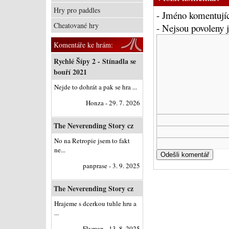
Hry pro paddles
- Jméno komentujíc
Cheatované hry
- Nejsou povoleny
Komentáře ke hrám:
Rychlé Šípy 2 - Stínadla se
bouří 2021
Nejde to dohrát a pak se hra ...
Honza - 29. 7. 2026
The Neverending Story cz
No na Retropie jsem to fakt
ne...
panprase - 3. 9. 2025
The Neverending Story cz
Hrajeme s dcerkou tuhle hru a
...
Flyman - 13. 8. 2025