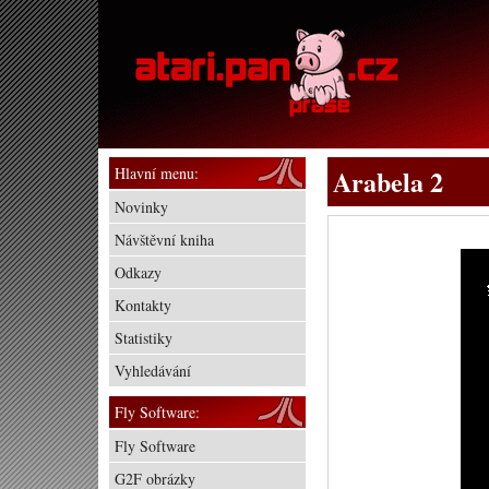
Hlavní menu:
Arabela 2
Novinky
Návštěvní kniha
Odkazy
Kontakty
Statistiky
Vyhledávání
Fly Software:
Fly Software
G2F obrázky