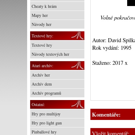
Cheaty k hrám
Mapy her
Volné pokračová
Návody her
Textové hry:
Autor: David Spilk
Textové hry
Rok vydání: 1995
Návody textových her
Staženo: 2017 x
Atari archív:
Archív her
Archív dem
Archív programů
Ostatní:
Komentáře:
Hry pro multijoy
Hry pro light gun
Pinballové hry
Vložit komentář: