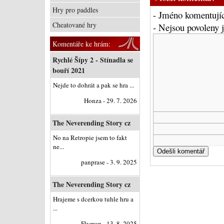
Hry pro paddles
- Jméno komentujíc
Cheatované hry
- Nejsou povoleny
Komentáře ke hrám:
Rychlé Šípy 2 - Stínadla se
bouří 2021
Nejde to dohrát a pak se hra ...
Honza - 29. 7. 2026
The Neverending Story cz
No na Retropie jsem to fakt
ne...
panprase - 3. 9. 2025
The Neverending Story cz
Hrajeme s dcerkou tuhle hru a
...
Flyman - 13. 8. 2025