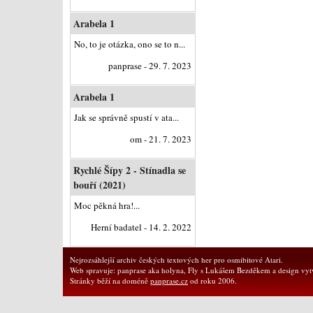
Arabela 1
No, to je otázka, ono se to n...
panprase - 29. 7. 2023
Arabela 1
Jak se správně spustí v ata...
om - 21. 7. 2023
Rychlé Šípy 2 - Stínadla se
bouří (2021)
Moc pěkná hra!...
Herní badatel - 14. 2. 2022
Nejrozsáhlejší archiv českých textových her pro osmibitové Atari.
Web spravuje: panprase aka holyna, Fly s Lukášem Bezděkem a design vytv
Stránky běží na doméně
panprase.cz
od roku 2006.