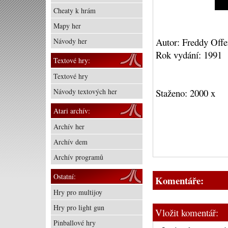
Cheaty k hrám
Mapy her
Autor: Freddy Off
Návody her
Rok vydání: 1991
Textové hry:
Textové hry
Návody textových her
Staženo: 2000 x
Atari archív:
Archív her
Archív dem
Archív programů
Ostatní:
Komentáře:
Hry pro multijoy
Hry pro light gun
Vložit komentář:
Pinballové hry