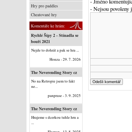
- Jméno komentujíc
Hry pro paddles
- Nejsou povoleny
Cheatované hry
Komentáře ke hrám:
Rychlé Šípy 2 - Stínadla se
bouří 2021
Nejde to dohrát a pak se hra ...
Honza - 29. 7. 2026
The Neverending Story cz
No na Retropie jsem to fakt
ne...
panprase - 3. 9. 2025
The Neverending Story cz
Hrajeme s dcerkou tuhle hru a
...
Flyman - 13. 8. 2025