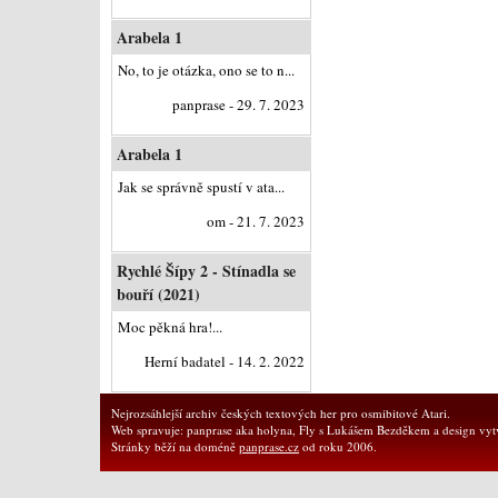
Arabela 1
No, to je otázka, ono se to n...
panprase - 29. 7. 2023
Arabela 1
Jak se správně spustí v ata...
om - 21. 7. 2023
Rychlé Šípy 2 - Stínadla se
bouří (2021)
Moc pěkná hra!...
Herní badatel - 14. 2. 2022
Nejrozsáhlejší archiv českých textových her pro osmibitové Atari.
Web spravuje: panprase aka holyna, Fly s Lukášem Bezděkem a design vytv
Stránky běží na doméně
panprase.cz
od roku 2006.