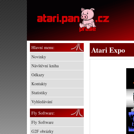
Hlavní menu:
Atari Expo
Novinky
Návštěvní kniha
Odkazy
Kontakty
Statistiky
Vyhledávání
Fly Software:
Fly Software
G2F obrázky