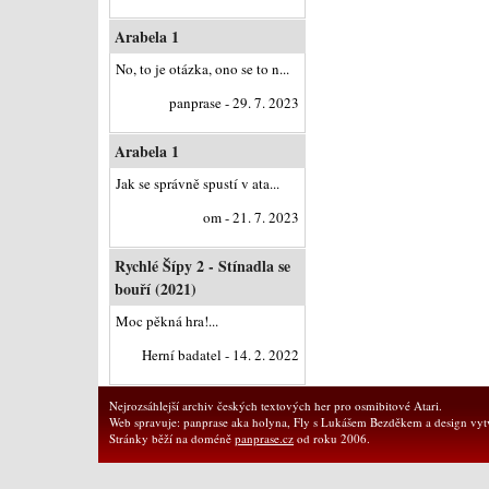
Arabela 1
No, to je otázka, ono se to n...
panprase - 29. 7. 2023
Arabela 1
Jak se správně spustí v ata...
om - 21. 7. 2023
Rychlé Šípy 2 - Stínadla se
bouří (2021)
Moc pěkná hra!...
Herní badatel - 14. 2. 2022
Nejrozsáhlejší archiv českých textových her pro osmibitové Atari.
Web spravuje: panprase aka holyna, Fly s Lukášem Bezděkem a design vytv
Stránky běží na doméně
panprase.cz
od roku 2006.