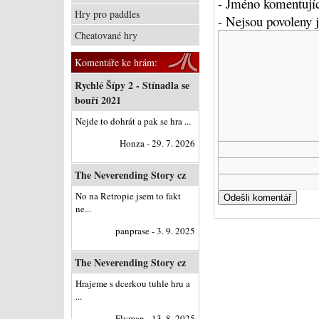
- Jméno komentujíc
Hry pro paddles
- Nejsou povoleny
Cheatované hry
Komentáře ke hrám:
Rychlé Šípy 2 - Stínadla se
bouří 2021
Nejde to dohrát a pak se hra ...
Honza - 29. 7. 2026
The Neverending Story cz
No na Retropie jsem to fakt
ne...
panprase - 3. 9. 2025
The Neverending Story cz
Hrajeme s dcerkou tuhle hru a
...
Flyman - 13. 8. 2025