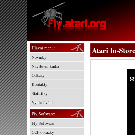
Hlavní menu:
Atari In-Sto
Novinky
Návštěvní kniha
Odkazy
Kontakty
Statistiky
Vyhledávání
Fly Software:
Fly Software
G2F obrázky