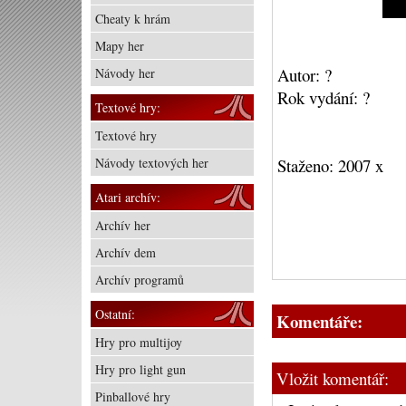
Cheaty k hrám
Mapy her
Autor: ?
Návody her
Rok vydání: ?
Textové hry:
Textové hry
Návody textových her
Staženo: 2007 x
Atari archív:
Archív her
Archív dem
Archív programů
Ostatní:
Komentáře:
Hry pro multijoy
Hry pro light gun
Vložit komentář:
Pinballové hry