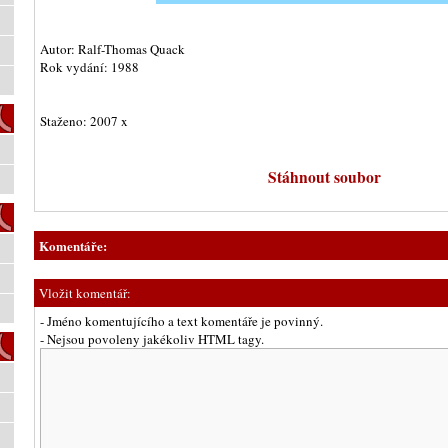
Autor: Ralf-Thomas Quack
Rok vydání: 1988
Staženo: 2007 x
Stáhnout soubor
Komentáře:
Vložit komentář:
- Jméno komentujícího a text komentáře je povinný.
- Nejsou povoleny jakékoliv HTML tagy.