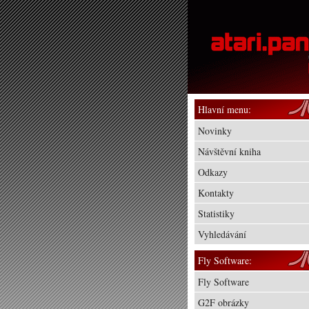
Hlavní menu:
Novinky
Návštěvní kniha
Odkazy
Kontakty
Statistiky
Vyhledávání
Fly Software:
Fly Software
G2F obrázky