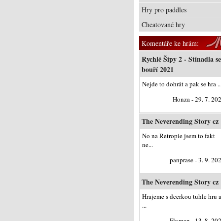
Hry pro paddles
Cheatované hry
Komentáře ke hrám:
Rychlé Šípy 2 - Stínadla se
bouří 2021
Nejde to dohrát a pak se hra ..
Honza - 29. 7. 20
The Neverending Story cz
No na Retropie jsem to fakt
ne...
panprase - 3. 9. 20
The Neverending Story cz
Hrajeme s dcerkou tuhle hru 
...
Flyman - 13. 8. 20