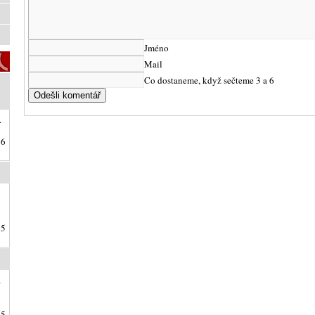
Jméno
Mail
Co dostaneme, když sečteme 3 a 6
.
26
25
a
25