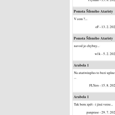
Pomsta Šíleného Ataristy
V cem ?...
eF - 13. 2. 20
Pomsta Šíleného Ataristy
navod je chybny...
w1k - 5. 2. 20
Arabela 1
Na atariwinplus to bezi uplne
...
FLYers - 15. 8. 20
Arabela 1
Tak beru zpět - i jiná verze...
panprase - 29. 7. 20