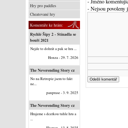
- Jméno komentujíc
Hry pro paddles
- Nejsou povoleny
Cheatované hry
Komentáře ke hrám:
Rychlé Šípy 2 - Stínadla se
bouří 2021
Nejde to dohrát a pak se hra ...
Honza - 29. 7. 2026
The Neverending Story cz
No na Retropie jsem to fakt
ne...
panprase - 3. 9. 2025
The Neverending Story cz
Hrajeme s dcerkou tuhle hru a
...
Flyman - 13. 8. 2025