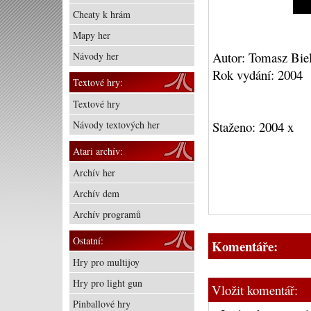
Cheaty k hrám
Mapy her
Autor: Tomasz Bie
Návody her
Rok vydání: 2004
Textové hry:
Textové hry
Návody textových her
Staženo: 2004 x
Atari archív:
Archív her
Archív dem
Archív programů
Ostatní:
Komentáře:
Hry pro multijoy
Hry pro light gun
Vložit komentář:
Pinballové hry