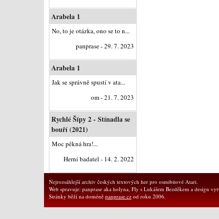
Arabela 1
No, to je otázka, ono se to n...
panprase - 29. 7. 2023
Arabela 1
Jak se správně spustí v ata...
om - 21. 7. 2023
Rychlé Šípy 2 - Stínadla se
bouří (2021)
Moc pěkná hra!...
Herní badatel - 14. 2. 2022
Nejrozsáhlejší archiv českých textových her pro osmibitové Atari.
Web spravuje: panprase aka holyna, Fly s Lukášem Bezděkem a design vytv
Stránky běží na doméně
panprase.cz
od roku 2006.