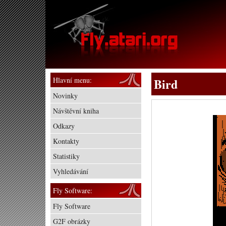
Hlavní menu:
Bird
Novinky
Návštěvní kniha
Odkazy
Kontakty
Statistiky
Vyhledávání
Fly Software:
Fly Software
G2F obrázky