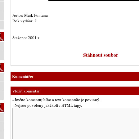
Autor: Mark Fontana
Rok vydání: ?
Staženo: 2001 x
Stáhnout soubor
Komentáře:
Vložit komentář:
- Jméno komentujícího a text komentáře je povinný.
- Nejsou povoleny jakékoliv HTML tagy.