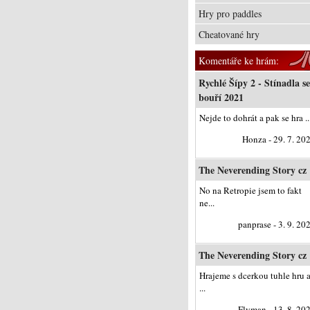
Hry pro paddles
Cheatované hry
Komentáře ke hrám:
Rychlé Šípy 2 - Stínadla se
bouří 2021
Nejde to dohrát a pak se hra ..
Honza - 29. 7. 20
The Neverending Story cz
No na Retropie jsem to fakt
ne...
panprase - 3. 9. 20
The Neverending Story cz
Hrajeme s dcerkou tuhle hru 
...
Flyman - 13. 8. 20