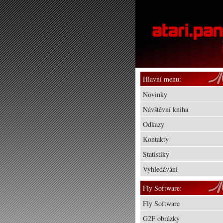
Hlavní menu:
Novinky
Návštěvní kniha
Odkazy
Kontakty
Statistiky
Vyhledávání
Fly Software:
Fly Software
G2F obrázky