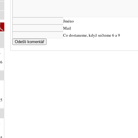
Jméno
Mail
Co dostaneme, když sečteme 6 a 9
.
26
25
a
25