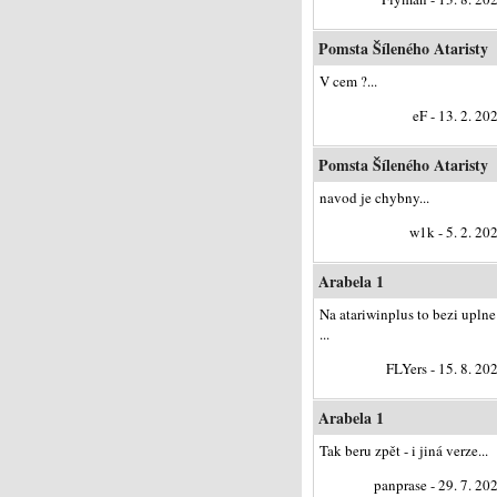
Pomsta Šíleného Ataristy
V cem ?...
eF - 13. 2. 20
Pomsta Šíleného Ataristy
navod je chybny...
w1k - 5. 2. 20
Arabela 1
Na atariwinplus to bezi uplne
...
FLYers - 15. 8. 20
Arabela 1
Tak beru zpět - i jiná verze...
panprase - 29. 7. 20