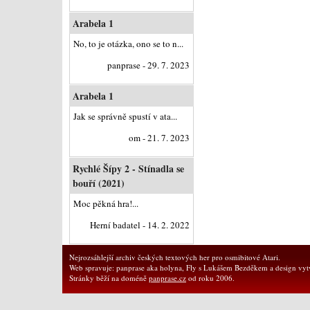
Arabela 1
No, to je otázka, ono se to n...
panprase - 29. 7. 2023
Arabela 1
Jak se správně spustí v ata...
om - 21. 7. 2023
Rychlé Šípy 2 - Stínadla se
bouří (2021)
Moc pěkná hra!...
Herní badatel - 14. 2. 2022
Nejrozsáhlejší archiv českých textových her pro osmibitové Atari.
Web spravuje: panprase aka holyna, Fly s Lukášem Bezděkem a design vytv
Stránky běží na doméně
panprase.cz
od roku 2006.