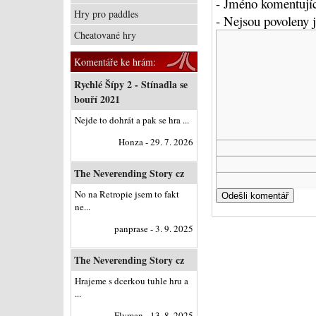
- Jméno komentujíc
Hry pro paddles
- Nejsou povoleny
Cheatované hry
Komentáře ke hrám:
Rychlé Šípy 2 - Stínadla se
bouří 2021
Nejde to dohrát a pak se hra ...
Honza - 29. 7. 2026
The Neverending Story cz
No na Retropie jsem to fakt
ne...
panprase - 3. 9. 2025
The Neverending Story cz
Hrajeme s dcerkou tuhle hru a
...
Flyman - 13. 8. 2025