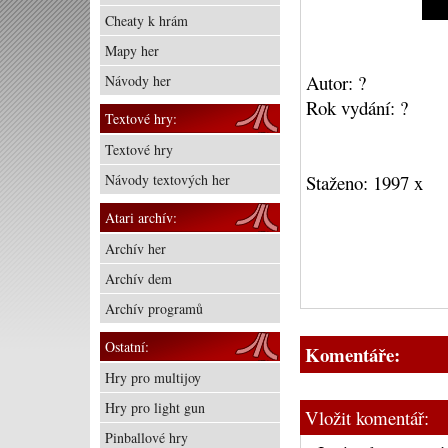
Cheaty k hrám
Mapy her
Autor: ?
Návody her
Rok vydání: ?
Textové hry:
Textové hry
Návody textových her
Staženo: 1997 x
Atari archív:
Archív her
Archív dem
Archív programů
Ostatní:
Komentáře:
Hry pro multijoy
Hry pro light gun
Vložit komentář:
Pinballové hry