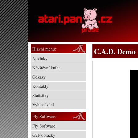
Hlavní menu:
C.A.D. Demo
Novinky
Návštěvní kniha
Odkazy
Kontakty
Statistiky
Vyhledávání
Fly Software:
Fly Software
G2F obrázky