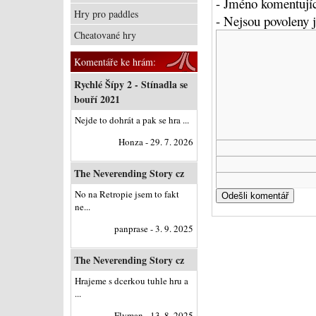
- Jméno komentujíc
Hry pro paddles
- Nejsou povoleny
Cheatované hry
Komentáře ke hrám:
Rychlé Šípy 2 - Stínadla se
bouří 2021
Nejde to dohrát a pak se hra ...
Honza - 29. 7. 2026
The Neverending Story cz
No na Retropie jsem to fakt
ne...
panprase - 3. 9. 2025
The Neverending Story cz
Hrajeme s dcerkou tuhle hru a
...
Flyman - 13. 8. 2025