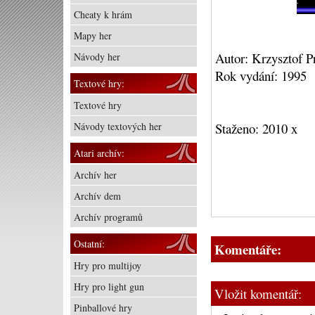
Cheaty k hrám
Mapy her
Autor: Krzysztof P
Návody her
Rok vydání: 1995
Textové hry:
Textové hry
Návody textových her
Staženo: 2010 x
Atari archív:
Archív her
Archív dem
Archív programů
Ostatní:
Komentáře:
Hry pro multijoy
Hry pro light gun
Vložit komentář:
Pinballové hry