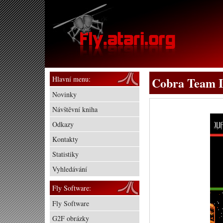
Hlavní menu:
Cobra Team I
Novinky
Návštěvní kniha
Odkazy
Kontakty
Statistiky
Vyhledávání
Fly Software:
Fly Software
G2F obrázky