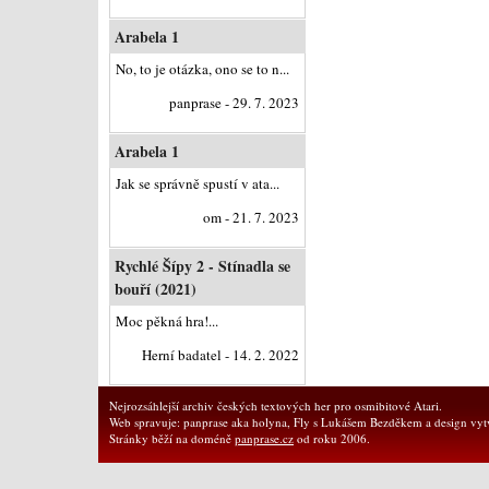
Arabela 1
No, to je otázka, ono se to n...
panprase - 29. 7. 2023
Arabela 1
Jak se správně spustí v ata...
om - 21. 7. 2023
Rychlé Šípy 2 - Stínadla se
bouří (2021)
Moc pěkná hra!...
Herní badatel - 14. 2. 2022
Nejrozsáhlejší archiv českých textových her pro osmibitové Atari.
Web spravuje: panprase aka holyna, Fly s Lukášem Bezděkem a design vytv
Stránky běží na doméně
panprase.cz
od roku 2006.