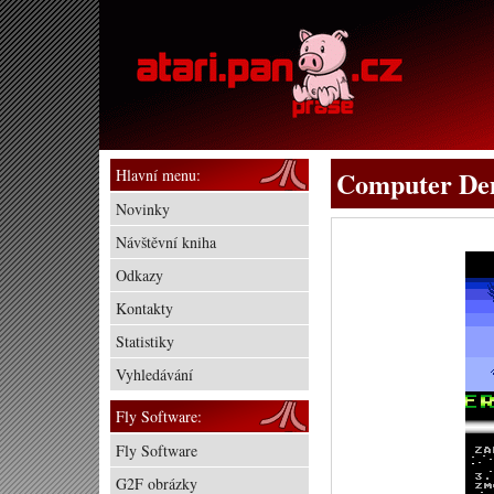
Hlavní menu:
Computer De
Novinky
Návštěvní kniha
Odkazy
Kontakty
Statistiky
Vyhledávání
Fly Software:
Fly Software
G2F obrázky