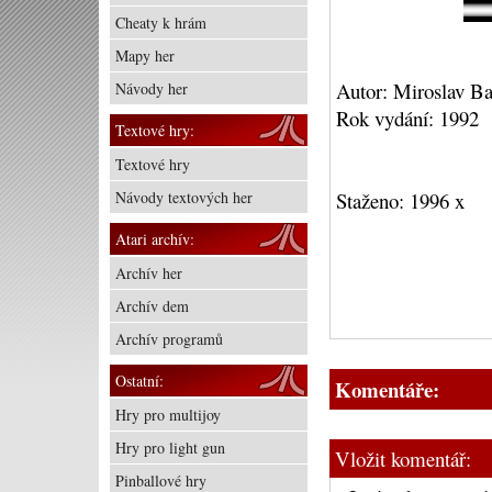
Cheaty k hrám
Mapy her
Autor: Miroslav B
Návody her
Rok vydání: 1992
Textové hry:
Textové hry
Návody textových her
Staženo: 1996 x
Atari archív:
Archív her
Archív dem
Archív programů
Ostatní:
Komentáře:
Hry pro multijoy
Hry pro light gun
Vložit komentář:
Pinballové hry