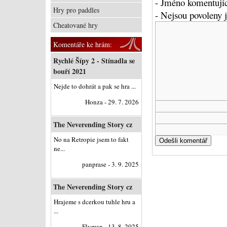
- Jméno komentujíc
Hry pro paddles
- Nejsou povoleny
Cheatované hry
Komentáře ke hrám:
Rychlé Šípy 2 - Stínadla se
bouří 2021
Nejde to dohrát a pak se hra ...
Honza - 29. 7. 2026
The Neverending Story cz
No na Retropie jsem to fakt
ne...
panprase - 3. 9. 2025
The Neverending Story cz
Hrajeme s dcerkou tuhle hru a
...
Flyman - 13. 8. 2025