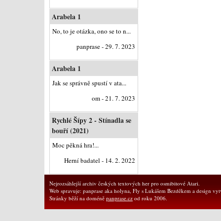
Arabela 1
No, to je otázka, ono se to n...
panprase - 29. 7. 2023
Arabela 1
Jak se správně spustí v ata...
om - 21. 7. 2023
Rychlé Šípy 2 - Stínadla se
bouří (2021)
Moc pěkná hra!...
Herní badatel - 14. 2. 2022
Nejrozsáhlejší archiv českých textových her pro osmibitové Atari.
Web spravuje: panprase aka holyna, Fly s Lukášem Bezděkem a design vytv
Stránky běží na doméně
panprase.cz
od roku 2006.