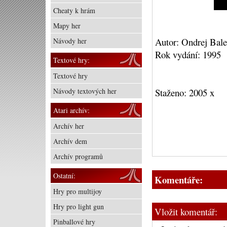
Cheaty k hrám
Mapy her
Autor: Ondrej Bale
Návody her
Rok vydání: 1995
Textové hry:
Textové hry
Návody textových her
Staženo: 2005 x
Atari archív:
Archív her
Archív dem
Archív programů
Ostatní:
Komentáře:
Hry pro multijoy
Hry pro light gun
Vložit komentář:
Pinballové hry