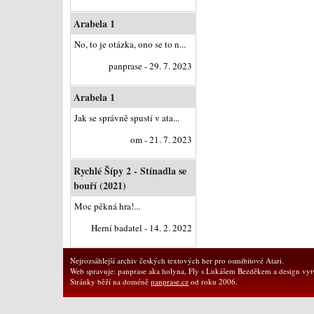
Arabela 1
No, to je otázka, ono se to n...
panprase - 29. 7. 2023
Arabela 1
Jak se správně spustí v ata...
om - 21. 7. 2023
Rychlé Šípy 2 - Stínadla se
bouří (2021)
Moc pěkná hra!...
Herní badatel - 14. 2. 2022
Nejrozsáhlejší archiv českých textových her pro osmibitové Atari.
Web spravuje: panprase aka holyna, Fly s Lukášem Bezděkem a design vytv
Stránky běží na doméně
panprase.cz
od roku 2006.