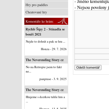
- Jméno komentujíc
Hry pro paddles
- Nejsou povoleny
Cheatované hry
Komentáře ke hrám:
Rychlé Šípy 2 - Stínadla se
bouří 2021
Nejde to dohrát a pak se hra ...
Honza - 29. 7. 2026
The Neverending Story cz
No na Retropie jsem to fakt
ne...
panprase - 3. 9. 2025
The Neverending Story cz
Hrajeme s dcerkou tuhle hru a
...
Flyman - 13. 8. 2025