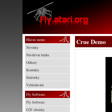
Hlavní menu:
Crue Demo
Novinky
Návštěvní kniha
Odkazy
Kontakty
Statistiky
Vyhledávání
Fly Software:
Fly Software
G2F obrázky