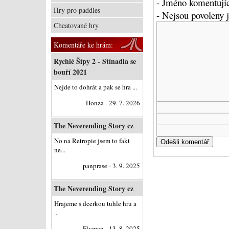
- Jméno komentujíc
Hry pro paddles
- Nejsou povoleny
Cheatované hry
Komentáře ke hrám:
Rychlé Šípy 2 - Stínadla se
bouří 2021
Nejde to dohrát a pak se hra ...
Honza - 29. 7. 2026
The Neverending Story cz
No na Retropie jsem to fakt
ne...
panprase - 3. 9. 2025
The Neverending Story cz
Hrajeme s dcerkou tuhle hru a
...
Flyman - 13. 8. 2025