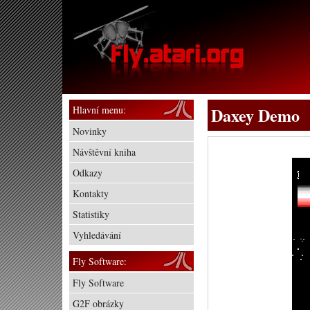
Hlavní menu:
Daxey Demo
Novinky
Návštěvní kniha
Odkazy
Kontakty
Statistiky
Vyhledávání
Fly Software:
Fly Software
G2F obrázky