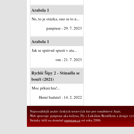
Arabela 1
No, to je otázka, ono se to n...
panprase - 29. 7. 2023
Arabela 1
Jak se správně spustí v ata...
om - 21. 7. 2023
Rychlé Šípy 2 - Stínadla se
bouří (2021)
Moc pěkná hra!...
Herní badatel - 14. 2. 2022
Nejrozsáhlejší archiv českých textových her pro osmibitové Atari.
Web spravuje: panprase aka holyna, Fly s Lukášem Bezděkem a design vytv
Stránky běží na doméně
panprase.cz
od roku 2006.