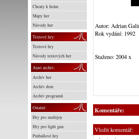
Cheaty k hrám
Mapy her
Autor: Adrian Gali
Návody her
Rok vydání: 1992
Textové hry:
Textové hry
Návody textových her
Staženo: 2004 x
Atari archív:
Archív her
Archív dem
Archív programů
Ostatní:
Komentáře:
Hry pro multijoy
Hry pro light gun
Vložit komentář:
Pinballové hry