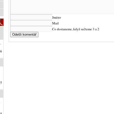
Jméno
Mail
Co dostaneme, když sečteme 3 a 2
.
26
25
a
25