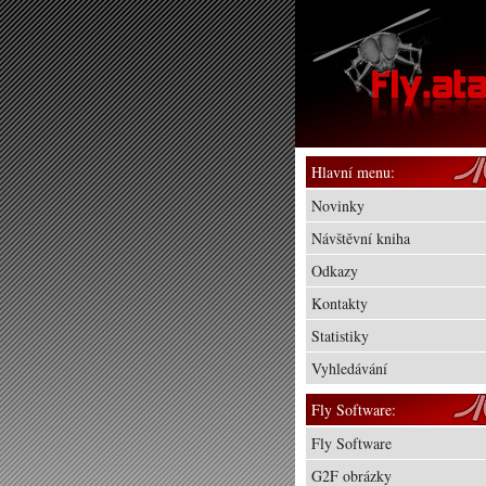
Hlavní menu:
Novinky
Návštěvní kniha
Odkazy
Kontakty
Statistiky
Vyhledávání
Fly Software:
Fly Software
G2F obrázky