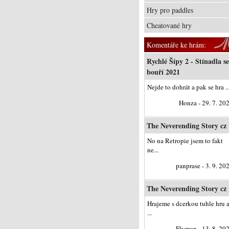
Hry pro paddles
Cheatované hry
Komentáře ke hrám:
Rychlé Šípy 2 - Stínadla se
bouří 2021
Nejde to dohrát a pak se hra ..
Honza - 29. 7. 20
The Neverending Story cz
No na Retropie jsem to fakt
ne...
panprase - 3. 9. 20
The Neverending Story cz
Hrajeme s dcerkou tuhle hru 
...
Flyman - 13. 8. 20