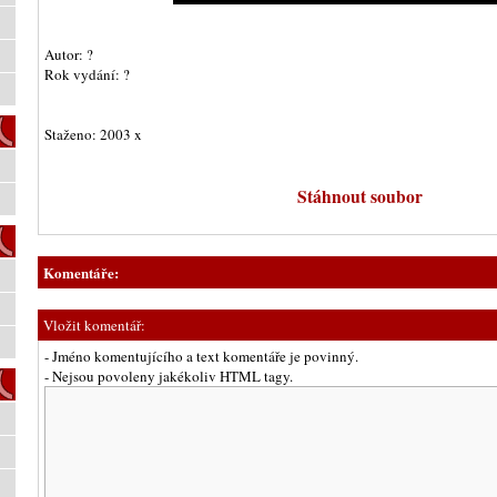
Autor: ?
Rok vydání: ?
Staženo: 2003 x
Stáhnout soubor
Komentáře:
Vložit komentář:
- Jméno komentujícího a text komentáře je povinný.
- Nejsou povoleny jakékoliv HTML tagy.