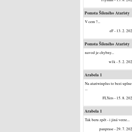
Pomsta Šíleného Ataristy
V cem ?...
eF - 13. 2. 20
Pomsta Šíleného Ataristy
navod je chybny...
w1k - 5. 2. 20
Arabela 1
Na atariwinplus to bezi uplne
...
FLYers - 15. 8. 20
Arabela 1
Tak beru zpět - i jiná verze...
panprase - 29. 7. 20