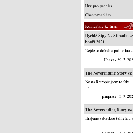
Hry pro paddles
Cheatované hry
Komentáře ke hrám:
Rychlé Šípy 2 - Stínadla se
bouří 2021
Nejde to dohrát a pak se hra ..
Honza - 29. 7. 20
The Neverending Story cz
No na Retropie jsem to fakt
ne...
panprase - 3. 9. 20
The Neverending Story cz
Hrajeme s dcerkou tuhle hru 
...
Flyman - 13. 8. 20