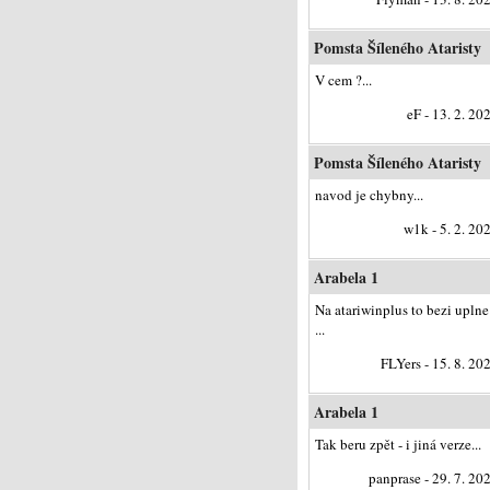
Pomsta Šíleného Ataristy
V cem ?...
eF - 13. 2. 20
Pomsta Šíleného Ataristy
navod je chybny...
w1k - 5. 2. 20
Arabela 1
Na atariwinplus to bezi uplne
...
FLYers - 15. 8. 20
Arabela 1
Tak beru zpět - i jiná verze...
panprase - 29. 7. 20