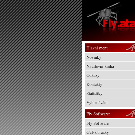
Hlavní menu:
Novinky
Návštěvní kniha
Odkazy
Kontakty
Statistiky
Vyhledávání
Fly Software:
Fly Software
G2F obrázky