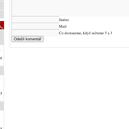
Jméno
Mail
Co dostaneme, když sečteme 5 a 3
.
26
25
a
25