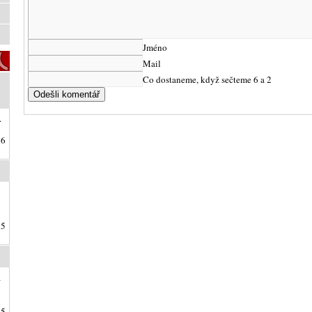
Jméno
Mail
Co dostaneme, když sečteme 6 a 2
.
26
25
a
25