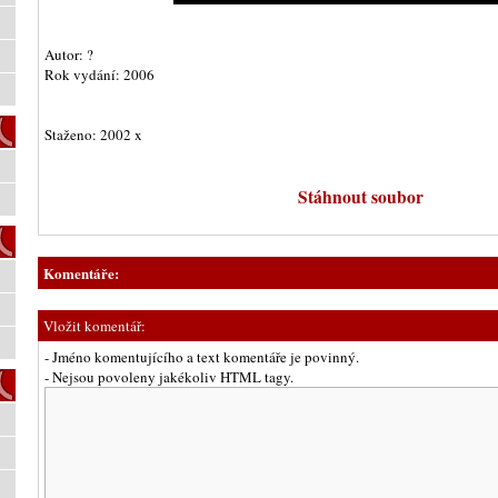
Autor: ?
Rok vydání: 2006
Staženo: 2002 x
Stáhnout soubor
Komentáře:
Vložit komentář:
- Jméno komentujícího a text komentáře je povinný.
- Nejsou povoleny jakékoliv HTML tagy.