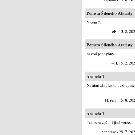
Pomsta Šíleného Ataristy
V cem ?...
eF - 13. 2. 20
Pomsta Šíleného Ataristy
navod je chybny...
w1k - 5. 2. 20
Arabela 1
Na atariwinplus to bezi uplne
...
FLYers - 15. 8. 20
Arabela 1
Tak beru zpět - i jiná verze...
panprase - 29. 7. 20