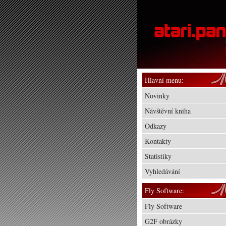
Hlavní menu:
Novinky
Návštěvní kniha
Odkazy
Kontakty
Statistiky
Vyhledávání
Fly Software:
Fly Software
G2F obrázky