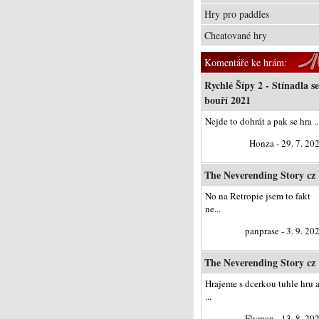
Hry pro paddles
Cheatované hry
Komentáře ke hrám:
Rychlé Šípy 2 - Stínadla se
bouří 2021
Nejde to dohrát a pak se hra ..
Honza - 29. 7. 20
The Neverending Story cz
No na Retropie jsem to fakt
ne...
panprase - 3. 9. 20
The Neverending Story cz
Hrajeme s dcerkou tuhle hru 
...
Flyman - 13. 8. 20