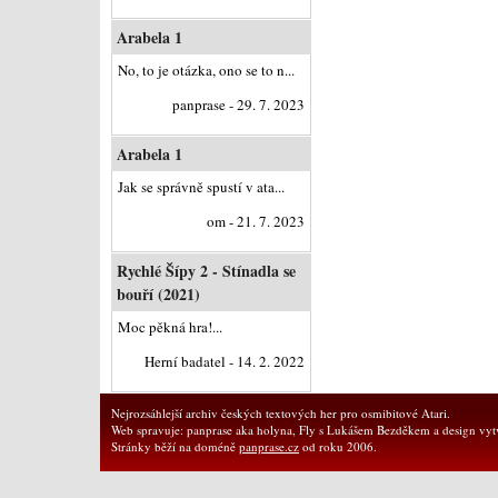
Arabela 1
No, to je otázka, ono se to n...
panprase - 29. 7. 2023
Arabela 1
Jak se správně spustí v ata...
om - 21. 7. 2023
Rychlé Šípy 2 - Stínadla se
bouří (2021)
Moc pěkná hra!...
Herní badatel - 14. 2. 2022
Nejrozsáhlejší archiv českých textových her pro osmibitové Atari.
Web spravuje: panprase aka holyna, Fly s Lukášem Bezděkem a design vytv
Stránky běží na doméně
panprase.cz
od roku 2006.