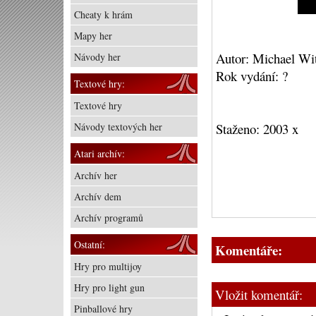
Cheaty k hrám
Mapy her
Autor: Michael Wi
Návody her
Rok vydání: ?
Textové hry:
Textové hry
Návody textových her
Staženo: 2003 x
Atari archív:
Archív her
Archív dem
Archív programů
Ostatní:
Komentáře:
Hry pro multijoy
Hry pro light gun
Vložit komentář:
Pinballové hry