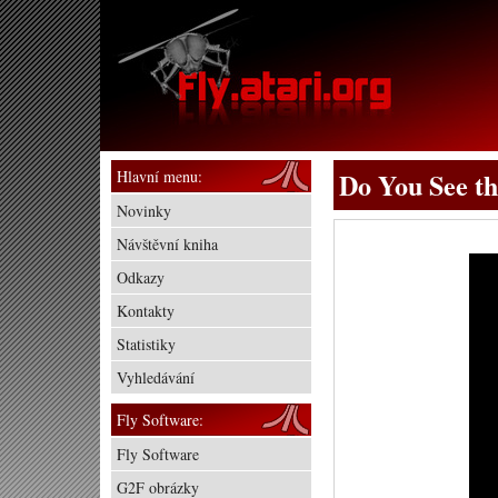
Hlavní menu:
Do You See th
Novinky
Návštěvní kniha
Odkazy
Kontakty
Statistiky
Vyhledávání
Fly Software:
Fly Software
G2F obrázky