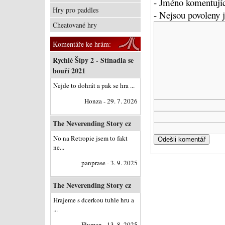
- Jméno komentujíc
Hry pro paddles
- Nejsou povoleny
Cheatované hry
Komentáře ke hrám:
Rychlé Šípy 2 - Stínadla se
bouří 2021
Nejde to dohrát a pak se hra ...
Honza - 29. 7. 2026
The Neverending Story cz
No na Retropie jsem to fakt
ne...
panprase - 3. 9. 2025
The Neverending Story cz
Hrajeme s dcerkou tuhle hru a
...
Flyman - 13. 8. 2025