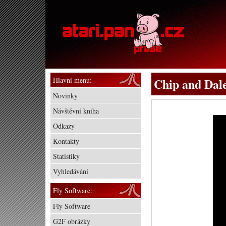
Hlavní menu:
Chip and Dal
Novinky
Návštěvní kniha
Odkazy
Kontakty
Statistiky
Vyhledávání
Fly Software:
Fly Software
G2F obrázky