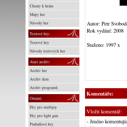
Cheaty k hrám
Mapy her
Autor: Petr Svobod
Návody her
Rok vydání: 2008
Textové hry:
Textové hry
Staženo: 1997 x
Návody textových her
Atari archív:
Archív her
Archív dem
Archív programů
Komentáře:
Ostatní:
Hry pro multijoy
Vložit komentář:
Hry pro light gun
- Jméno komentujíc
Pinballové hry