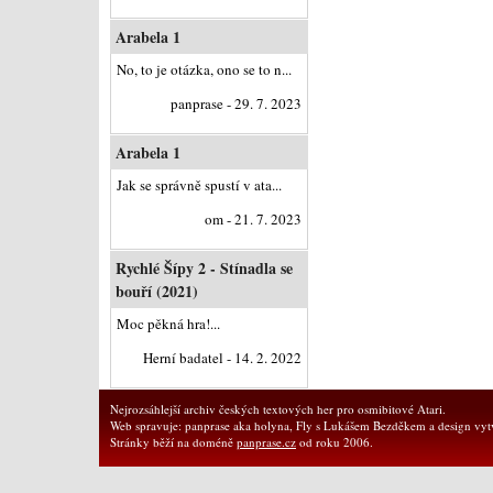
Arabela 1
No, to je otázka, ono se to n...
panprase - 29. 7. 2023
Arabela 1
Jak se správně spustí v ata...
om - 21. 7. 2023
Rychlé Šípy 2 - Stínadla se
bouří (2021)
Moc pěkná hra!...
Herní badatel - 14. 2. 2022
Nejrozsáhlejší archiv českých textových her pro osmibitové Atari.
Web spravuje: panprase aka holyna, Fly s Lukášem Bezděkem a design vytv
Stránky běží na doméně
panprase.cz
od roku 2006.