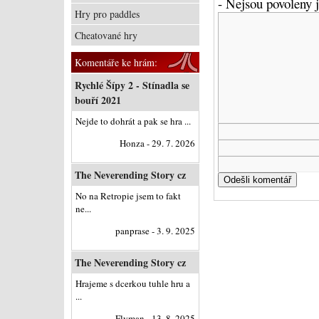
- Nejsou povoleny
Hry pro paddles
Cheatované hry
Komentáře ke hrám:
Rychlé Šípy 2 - Stínadla se
bouří 2021
Nejde to dohrát a pak se hra ...
Honza - 29. 7. 2026
The Neverending Story cz
No na Retropie jsem to fakt
ne...
panprase - 3. 9. 2025
The Neverending Story cz
Hrajeme s dcerkou tuhle hru a
...
Flyman - 13. 8. 2025