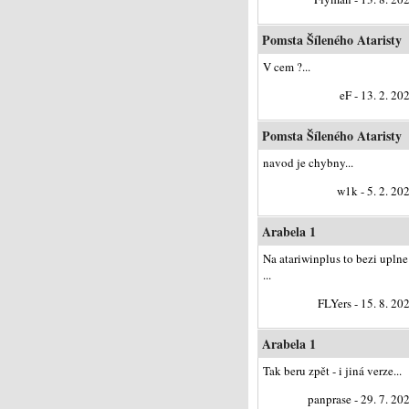
Pomsta Šíleného Ataristy
V cem ?...
eF - 13. 2. 20
Pomsta Šíleného Ataristy
navod je chybny...
w1k - 5. 2. 20
Arabela 1
Na atariwinplus to bezi uplne
...
FLYers - 15. 8. 20
Arabela 1
Tak beru zpět - i jiná verze...
panprase - 29. 7. 20