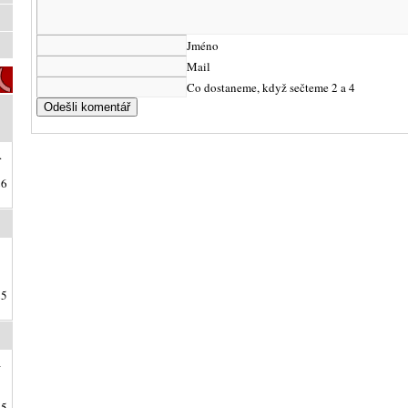
Jméno
Mail
Co dostaneme, když sečteme 2 a 4
.
26
25
a
25