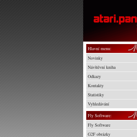
Hlavní menu:
Novinky
Návštěvní kniha
Odkazy
Kontakty
Statistiky
Vyhledávání
Fly Software:
Fly Software
G2F obrázky