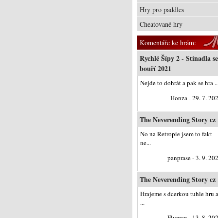
Hry pro paddles
Cheatované hry
Komentáře ke hrám:
Rychlé Šípy 2 - Stínadla se
bouří 2021
Nejde to dohrát a pak se hra ..
Honza - 29. 7. 20
The Neverending Story cz
No na Retropie jsem to fakt
ne...
panprase - 3. 9. 20
The Neverending Story cz
Hrajeme s dcerkou tuhle hru 
...
Flyman - 13. 8. 20