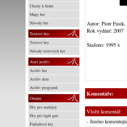
Cheaty k hrám
Mapy her
Autor: Piotr Fusik
Návody her
Rok vydání: 2007
Textové hry:
Textové hry
Staženo: 1995 x
Návody textových her
Atari archív:
Archív her
Archív dem
Archív programů
Komentáře:
Ostatní:
Hry pro multijoy
Vložit komentář:
Hry pro light gun
- Jméno komentujíc
Pinballové hry