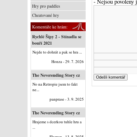
- Nejsou povoleny
Hry pro paddles
Cheatované hry
Komentáře ke hrám:
Rychlé Šípy 2 - Stínadla se
bouří 2021
Nejde to dohrát a pak se hra ...
Honza - 29. 7. 2026
The Neverending Story cz
No na Retropie jsem to fakt
ne...
panprase - 3. 9. 2025
The Neverending Story cz
Hrajeme s dcerkou tuhle hru a
...
Flyman - 13. 8. 2025