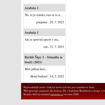
Arabela 1
No, to je otázka, ono se to n...
panprase - 29. 7. 2023
Arabela 1
Jak se správně spustí v ata...
om - 21. 7. 2023
Rychlé Šípy 2 - Stínadla se
bouří (2021)
Moc pěkná hra!...
Herní badatel - 14. 2. 2022
Nejrozsáhlejší archiv českých textových her pro osmibitové Atari.
Web spravuje: panprase aka holyna, Fly s Lukášem Bezděkem a design vytv
Stránky běží na doméně
panprase.cz
od roku 2006.