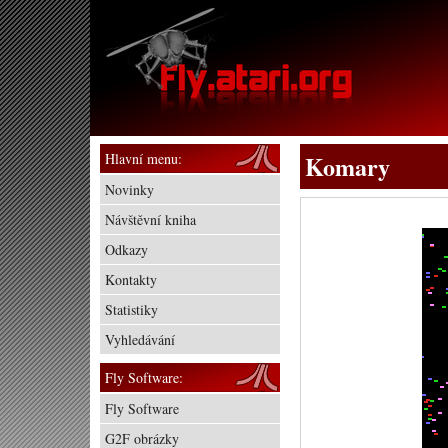
Hlavní menu:
Komary
Novinky
Návštěvní kniha
Odkazy
Kontakty
Statistiky
Vyhledávání
Fly Software:
Fly Software
G2F obrázky