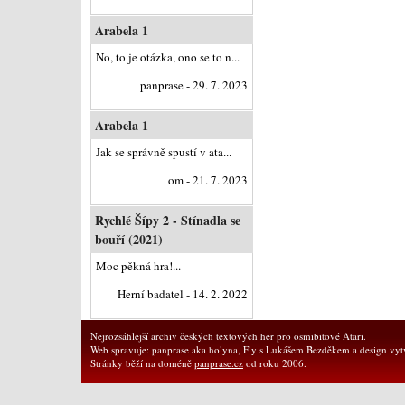
Arabela 1
No, to je otázka, ono se to n...
panprase - 29. 7. 2023
Arabela 1
Jak se správně spustí v ata...
om - 21. 7. 2023
Rychlé Šípy 2 - Stínadla se
bouří (2021)
Moc pěkná hra!...
Herní badatel - 14. 2. 2022
Nejrozsáhlejší archiv českých textových her pro osmibitové Atari.
Web spravuje: panprase aka holyna, Fly s Lukášem Bezděkem a design vytv
Stránky běží na doméně
panprase.cz
od roku 2006.