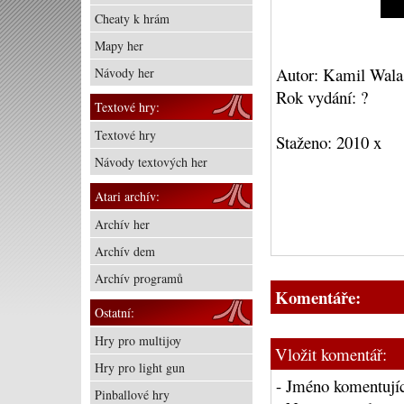
Cheaty k hrám
Mapy her
Autor: Kamil Wala
Návody her
Rok vydání: ?
Textové hry:
Textové hry
Staženo: 2010 x
Návody textových her
Atari archív:
Archív her
Archív dem
Archív programů
Komentáře:
Ostatní:
Hry pro multijoy
Vložit komentář:
Hry pro light gun
- Jméno komentujíc
Pinballové hry