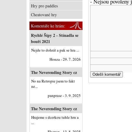
- Nejsou povoleny
Hry pro paddles
Cheatované hry
Komentáře ke hrám:
Rychlé Šípy 2 - Stínadla se
bouří 2021
Nejde to dohrát a pak se hra ...
Honza - 29. 7. 2026
The Neverending Story cz
No na Retropie jsem to fakt
ne...
panprase - 3. 9. 2025
The Neverending Story cz
Hrajeme s dcerkou tuhle hru a
...
Flyman - 13. 8. 2025