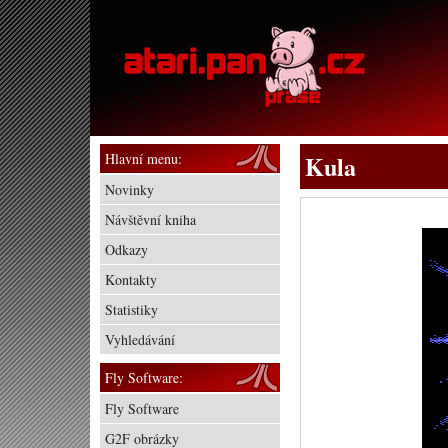
Hlavní menu:
Kula
Novinky
Návštěvní kniha
Odkazy
Kontakty
Statistiky
Vyhledávání
Fly Software:
Fly Software
G2F obrázky