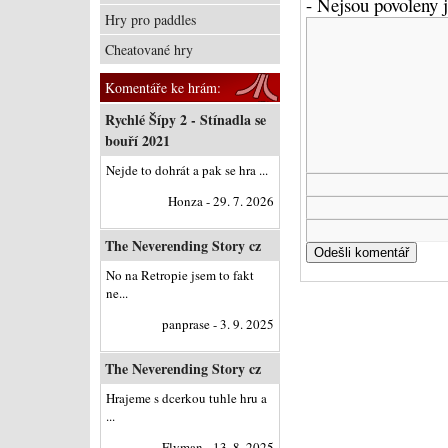
- Nejsou povoleny
Hry pro paddles
Cheatované hry
Komentáře ke hrám:
Rychlé Šípy 2 - Stínadla se
bouří 2021
Nejde to dohrát a pak se hra ...
Honza - 29. 7. 2026
The Neverending Story cz
No na Retropie jsem to fakt
ne...
panprase - 3. 9. 2025
The Neverending Story cz
Hrajeme s dcerkou tuhle hru a
...
Flyman - 13. 8. 2025