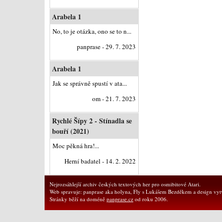
Arabela 1
No, to je otázka, ono se to n...
panprase - 29. 7. 2023
Arabela 1
Jak se správně spustí v ata...
om - 21. 7. 2023
Rychlé Šípy 2 - Stínadla se
bouří (2021)
Moc pěkná hra!...
Herní badatel - 14. 2. 2022
Nejrozsáhlejší archiv českých textových her pro osmibitové Atari.
Web spravuje: panprase aka holyna, Fly s Lukášem Bezděkem a design vytv
Stránky běží na doméně
panprase.cz
od roku 2006.