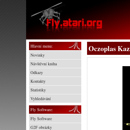
Hlavní menu:
Oczoplas Kaz
Novinky
Návštěvní kniha
Odkazy
Kontakty
Statistiky
Vyhledávání
Fly Software:
Fly Software
G2F obrázky