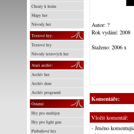
Cheaty k hrám
Mapy her
Autor: ?
Návody her
Rok vydání: 2008
Textové hry:
Textové hry
Staženo: 2006 x
Návody textových her
Atari archív:
Archív her
Archív dem
Archív programů
Komentáře:
Ostatní:
Hry pro multijoy
Vložit komentář:
Hry pro light gun
- Jméno komentujíc
Pinballové hry