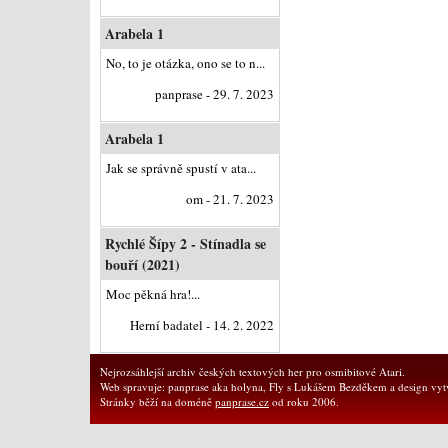
Arabela 1
No, to je otázka, ono se to n...
panprase - 29. 7. 2023
Arabela 1
Jak se správně spustí v ata...
om - 21. 7. 2023
Rychlé Šípy 2 - Stínadla se
bouří (2021)
Moc pěkná hra!...
Herní badatel - 14. 2. 2022
Nejrozsáhlejší archiv českých textových her pro osmibitové Atari.
Web spravuje: panprase aka holyna, Fly s Lukášem Bezděkem a design vytv
Stránky běží na doméně
panprase.cz
od roku 2006.