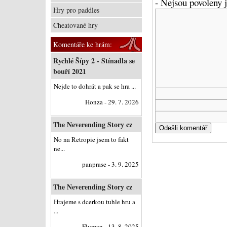
- Nejsou povoleny
Hry pro paddles
Cheatované hry
Komentáře ke hrám:
Rychlé Šípy 2 - Stínadla se
bouří 2021
Nejde to dohrát a pak se hra ...
Honza - 29. 7. 2026
The Neverending Story cz
No na Retropie jsem to fakt
ne...
panprase - 3. 9. 2025
The Neverending Story cz
Hrajeme s dcerkou tuhle hru a
...
Flyman - 13. 8. 2025