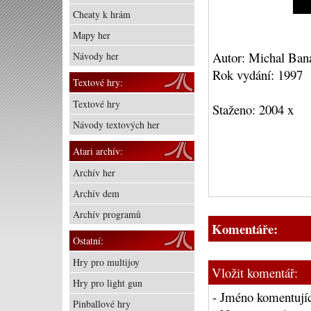
Cheaty k hrám
Mapy her
Autor: Michal Bana
Návody her
Rok vydání: 1997
Textové hry:
Textové hry
Staženo: 2004 x
Návody textových her
Atari archív:
Archív her
Archív dem
Archív programů
Komentáře:
Ostatní:
Hry pro multijoy
Vložit komentář:
Hry pro light gun
- Jméno komentujíc
Pinballové hry