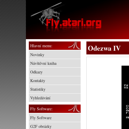
Hlavní menu:
Odezwa IV
Novinky
Návštěvní kniha
Odkazy
Kontakty
Statistiky
Vyhledávání
Fly Software:
Fly Software
G2F obrázky