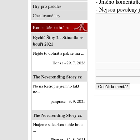
- Jméno komentujíc
Hry pro paddles
- Nejsou povoleny
Cheatované hry
Komentáře ke hrám:
Rychlé Šípy 2 - Stínadla se
bouří 2021
Nejde to dohrát a pak se hra ...
Honza - 29. 7. 2026
The Neverending Story cz
No na Retropie jsem to fakt
ne...
panprase - 3. 9. 2025
The Neverending Story cz
Hrajeme s dcerkou tuhle hru a
...
Flyman - 13. 8. 2025