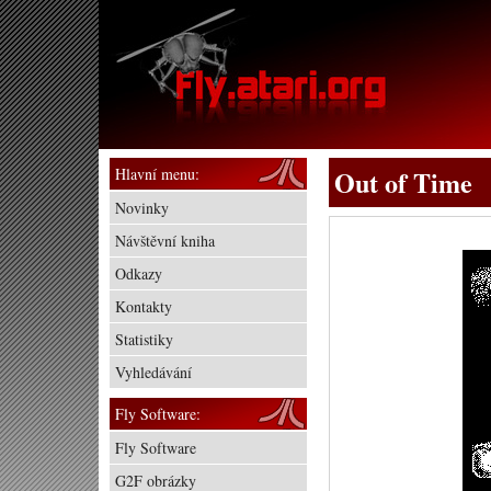
Hlavní menu:
Out of Time
Novinky
Návštěvní kniha
Odkazy
Kontakty
Statistiky
Vyhledávání
Fly Software:
Fly Software
G2F obrázky