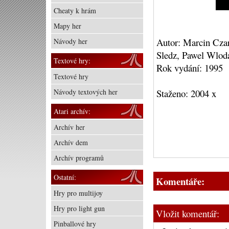
Cheaty k hrám
Mapy her
Autor: Marcin Cza
Návody her
Sledz, Pawel Wlod
Textové hry:
Rok vydání: 1995
Textové hry
Návody textových her
Staženo: 2004 x
Atari archív:
Archív her
Archív dem
Archív programů
Ostatní:
Komentáře:
Hry pro multijoy
Hry pro light gun
Vložit komentář:
Pinballové hry