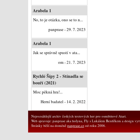
Arabela 1
No, to je otázka, ono se to n...
panprase - 29. 7. 2023
Arabela 1
Jak se správně spustí v ata...
om - 21. 7. 2023
Rychlé Šípy 2 - Stínadla se
bouří (2021)
Moc pěkná hra!...
Herní badatel - 14. 2. 2022
Nejrozsáhlejší archiv českých textových her pro osmibitové Atari.
Web spravuje: panprase aka holyna, Fly s Lukášem Bezděkem a design vytv
Stránky běží na doméně
panprase.cz
od roku 2006.