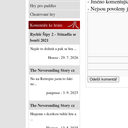
- Jméno komentujíc
Hry pro paddles
- Nejsou povoleny
Cheatované hry
Komentáře ke hrám:
Rychlé Šípy 2 - Stínadla se
bouří 2021
Nejde to dohrát a pak se hra ...
Honza - 29. 7. 2026
The Neverending Story cz
No na Retropie jsem to fakt
ne...
panprase - 3. 9. 2025
The Neverending Story cz
Hrajeme s dcerkou tuhle hru a
...
Flyman - 13. 8. 2025