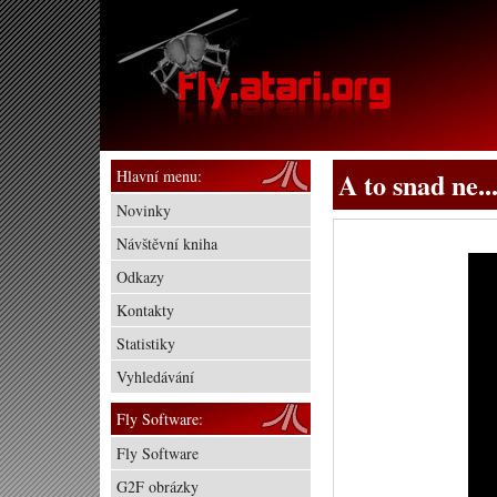
Hlavní menu:
A to snad ne...
Novinky
Návštěvní kniha
Odkazy
Kontakty
Statistiky
Vyhledávání
Fly Software:
Fly Software
G2F obrázky