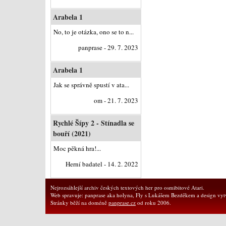
Arabela 1
No, to je otázka, ono se to n...
panprase - 29. 7. 2023
Arabela 1
Jak se správně spustí v ata...
om - 21. 7. 2023
Rychlé Šípy 2 - Stínadla se
bouří (2021)
Moc pěkná hra!...
Herní badatel - 14. 2. 2022
Nejrozsáhlejší archiv českých textových her pro osmibitové Atari.
Web spravuje: panprase aka holyna, Fly s Lukášem Bezděkem a design vytv
Stránky běží na doméně
panprase.cz
od roku 2006.