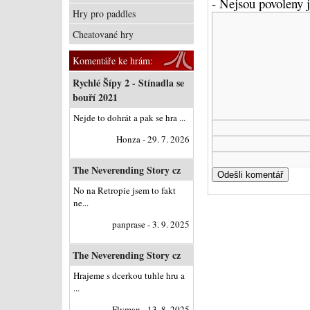
- Nejsou povoleny
Hry pro paddles
Cheatované hry
Komentáře ke hrám:
Rychlé Šípy 2 - Stínadla se
bouří 2021
Nejde to dohrát a pak se hra ...
Honza - 29. 7. 2026
The Neverending Story cz
No na Retropie jsem to fakt
ne...
panprase - 3. 9. 2025
The Neverending Story cz
Hrajeme s dcerkou tuhle hru a
...
Flyman - 13. 8. 2025