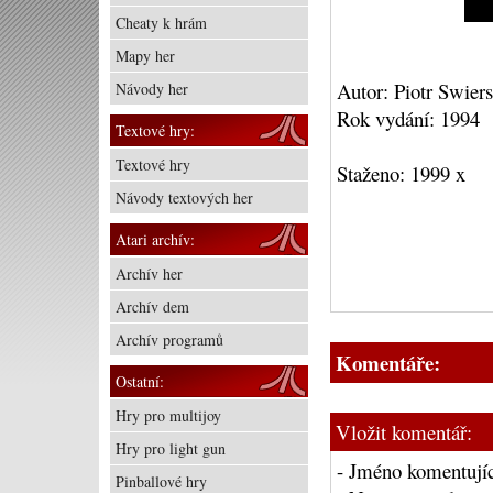
Cheaty k hrám
Mapy her
Autor: Piotr Swier
Návody her
Rok vydání: 1994
Textové hry:
Textové hry
Staženo: 1999 x
Návody textových her
Atari archív:
Archív her
Archív dem
Archív programů
Komentáře:
Ostatní:
Hry pro multijoy
Vložit komentář:
Hry pro light gun
- Jméno komentujíc
Pinballové hry