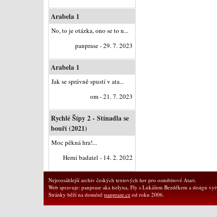
Arabela 1
No, to je otázka, ono se to n...
panprase - 29. 7. 2023
Arabela 1
Jak se správně spustí v ata...
om - 21. 7. 2023
Rychlé Šípy 2 - Stínadla se
bouří (2021)
Moc pěkná hra!...
Herní badatel - 14. 2. 2022
Nejrozsáhlejší archiv českých textových her pro osmibitové Atari.
Web spravuje: panprase aka holyna, Fly s Lukášem Bezděkem a design vytv
Stránky běží na doméně
panprase.cz
od roku 2006.