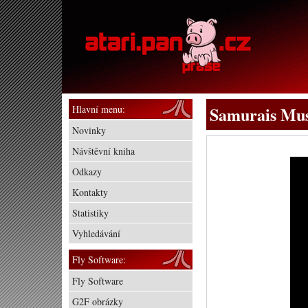
Hlavní menu:
Samurais Mus
Novinky
Návštěvní kniha
Odkazy
Kontakty
Statistiky
Vyhledávání
Fly Software:
Fly Software
G2F obrázky