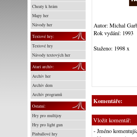
Cheaty k hrám
Mapy her
Autor: Michal Gar
Návody her
Rok vydání: 1993
Textové hry:
Textové hry
Staženo: 1998 x
Návody textových her
Atari archív:
Archív her
Archív dem
Archív programů
Komentáře:
Ostatní:
Hry pro multijoy
Vložit komentář:
Hry pro light gun
- Jméno komentujíc
Pinballové hry