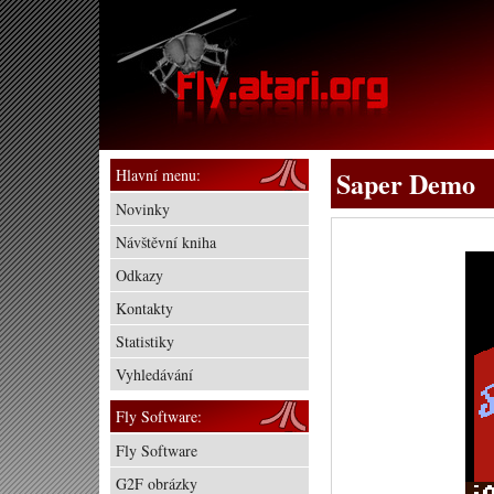
Hlavní menu:
Saper Demo
Novinky
Návštěvní kniha
Odkazy
Kontakty
Statistiky
Vyhledávání
Fly Software:
Fly Software
G2F obrázky