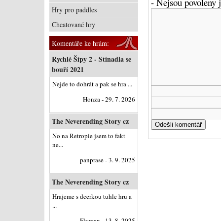
- Nejsou povoleny
Hry pro paddles
Cheatované hry
Komentáře ke hrám:
Rychlé Šípy 2 - Stínadla se
bouří 2021
Nejde to dohrát a pak se hra ...
Honza - 29. 7. 2026
The Neverending Story cz
No na Retropie jsem to fakt
ne...
panprase - 3. 9. 2025
The Neverending Story cz
Hrajeme s dcerkou tuhle hru a
...
Flyman - 13. 8. 2025