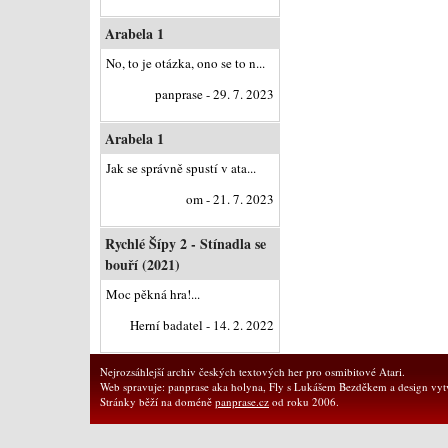
Arabela 1
No, to je otázka, ono se to n...
panprase - 29. 7. 2023
Arabela 1
Jak se správně spustí v ata...
om - 21. 7. 2023
Rychlé Šípy 2 - Stínadla se
bouří (2021)
Moc pěkná hra!...
Herní badatel - 14. 2. 2022
Nejrozsáhlejší archiv českých textových her pro osmibitové Atari.
Web spravuje: panprase aka holyna, Fly s Lukášem Bezděkem a design vytv
Stránky běží na doméně
panprase.cz
od roku 2006.