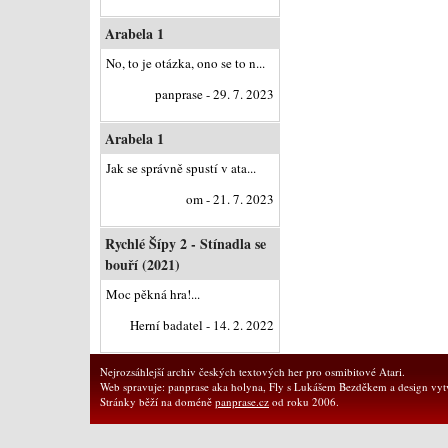
Arabela 1
No, to je otázka, ono se to n...
panprase - 29. 7. 2023
Arabela 1
Jak se správně spustí v ata...
om - 21. 7. 2023
Rychlé Šípy 2 - Stínadla se
bouří (2021)
Moc pěkná hra!...
Herní badatel - 14. 2. 2022
Nejrozsáhlejší archiv českých textových her pro osmibitové Atari.
Web spravuje: panprase aka holyna, Fly s Lukášem Bezděkem a design vytv
Stránky běží na doméně
panprase.cz
od roku 2006.