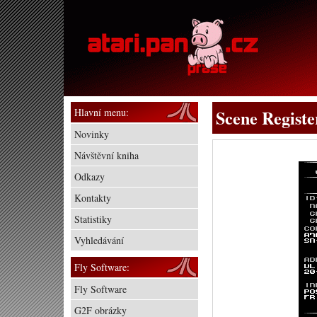
Hlavní menu:
Scene Registe
Novinky
Návštěvní kniha
Odkazy
Kontakty
Statistiky
Vyhledávání
Fly Software:
Fly Software
G2F obrázky