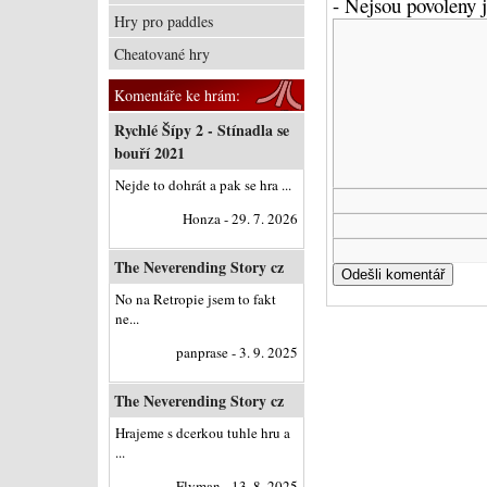
- Nejsou povoleny
Hry pro paddles
Cheatované hry
Komentáře ke hrám:
Rychlé Šípy 2 - Stínadla se
bouří 2021
Nejde to dohrát a pak se hra ...
Honza - 29. 7. 2026
The Neverending Story cz
No na Retropie jsem to fakt
ne...
panprase - 3. 9. 2025
The Neverending Story cz
Hrajeme s dcerkou tuhle hru a
...
Flyman - 13. 8. 2025