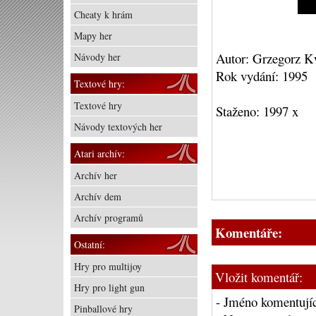
Cheaty k hrám
Mapy her
Autor: Grzegorz K
Návody her
Rok vydání: 1995
Textové hry:
Textové hry
Staženo: 1997 x
Návody textových her
Atari archív:
Archív her
Archív dem
Archív programů
Komentáře:
Ostatní:
Hry pro multijoy
Vložit komentář:
Hry pro light gun
- Jméno komentujíc
Pinballové hry