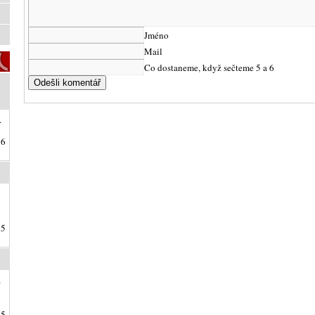
Jméno
Mail
Co dostaneme, když sečteme 5 a 6
.
26
25
a
25