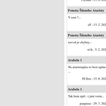
Pomsta Šíleného Ataristy
V cem ?...
eF - 13. 2. 20
Pomsta Šíleného Ataristy
navod je chybny...
w1k - 5. 2. 20
Arabela 1
Na atariwinplus to bezi uplne
...
FLYers - 15. 8. 20
Arabela 1
Tak beru zpět - i jiná verze...
panprase - 29. 7. 20