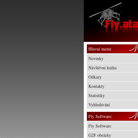
Hlavní menu:
Novinky
Návštěvní kniha
Odkazy
Kontakty
Statistiky
Vyhledávání
Fly Software:
Fly Software
G2F obrázky