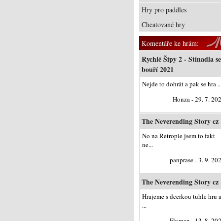
Hry pro paddles
Cheatované hry
Komentáře ke hrám:
Rychlé Šípy 2 - Stínadla se
bouří 2021
Nejde to dohrát a pak se hra ..
Honza - 29. 7. 20
The Neverending Story cz
No na Retropie jsem to fakt
ne...
panprase - 3. 9. 20
The Neverending Story cz
Hrajeme s dcerkou tuhle hru 
...
Flyman - 13. 8. 20