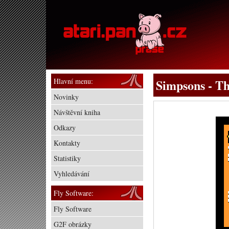
Hlavní menu:
Simpsons - T
Novinky
Návštěvní kniha
Odkazy
Kontakty
Statistiky
Vyhledávání
Fly Software:
Fly Software
G2F obrázky