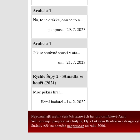
Arabela 1
No, to je otázka, ono se to n...
panprase - 29. 7. 2023
Arabela 1
Jak se správně spustí v ata...
om - 21. 7. 2023
Rychlé Šípy 2 - Stínadla se
bouří (2021)
Moc pěkná hra!...
Herní badatel - 14. 2. 2022
Nejrozsáhlejší archiv českých textových her pro osmibitové Atari.
Web spravuje: panprase aka holyna, Fly s Lukášem Bezděkem a design vytv
Stránky běží na doméně
panprase.cz
od roku 2006.