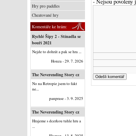
- Nejsou povoleny
Hry pro paddles
Cheatované hry
Komentáře ke hrám:
Rychlé Šípy 2 - Stínadla se
bouří 2021
Nejde to dohrát a pak se hra ...
Honza - 29. 7. 2026
The Neverending Story cz
No na Retropie jsem to fakt
ne...
panprase - 3. 9. 2025
The Neverending Story cz
Hrajeme s dcerkou tuhle hru a
...
Flyman - 13. 8. 2025