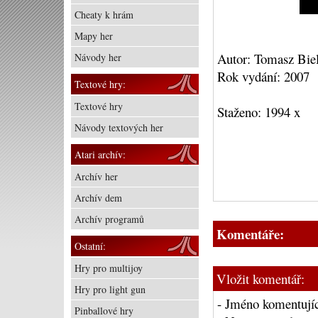
Cheaty k hrám
Mapy her
Autor: Tomasz Bie
Návody her
Rok vydání: 2007
Textové hry:
Textové hry
Staženo: 1994 x
Návody textových her
Atari archív:
Archív her
Archív dem
Archív programů
Komentáře:
Ostatní:
Hry pro multijoy
Vložit komentář:
Hry pro light gun
- Jméno komentujíc
Pinballové hry