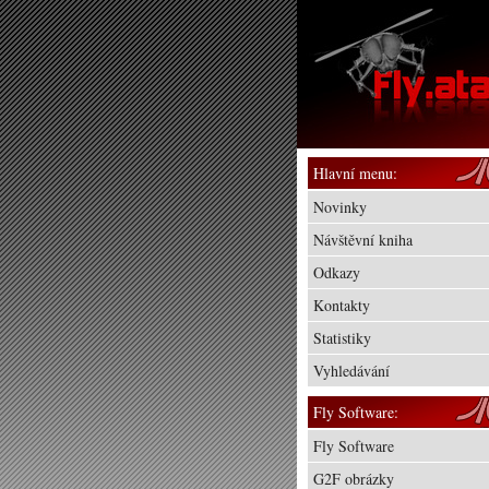
Hlavní menu:
Novinky
Návštěvní kniha
Odkazy
Kontakty
Statistiky
Vyhledávání
Fly Software:
Fly Software
G2F obrázky