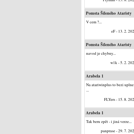
Pomsta Šíleného Ataristy
V cem ?...
eF - 13. 2. 20
Pomsta Šíleného Ataristy
navod je chybny...
w1k - 5. 2. 20
Arabela 1
Na atariwinplus to bezi uplne
...
FLYers - 15. 8. 20
Arabela 1
Tak beru zpět - i jiná verze...
panprase - 29. 7. 20