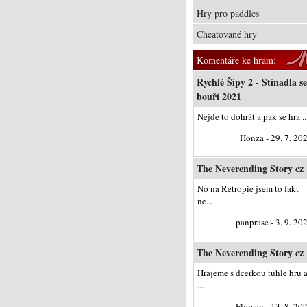
Hry pro paddles
Cheatované hry
Komentáře ke hrám:
Rychlé Šípy 2 - Stínadla se
bouří 2021
Nejde to dohrát a pak se hra ..
Honza - 29. 7. 20
The Neverending Story cz
No na Retropie jsem to fakt
ne...
panprase - 3. 9. 20
The Neverending Story cz
Hrajeme s dcerkou tuhle hru 
...
Flyman - 13. 8. 20