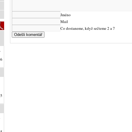
Jméno
Mail
Co dostaneme, když sečteme 2 a 7
.
26
25
a
25