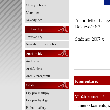
Cheaty k hrám
Mapy her
Autor: Mike Lange
Návody her
Rok vydání: ?
Textové hry:
Textové hry
Staženo: 2007 x
Návody textových her
Atari archív:
Archív her
Archív dem
Archív programů
Komentáře:
Ostatní:
Hry pro multijoy
Vložit komentář:
Hry pro light gun
- Jméno komentujíc
Pinballové hry