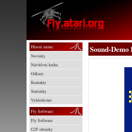
Hlavní menu:
Sound-Demo 
Novinky
Návštěvní kniha
Odkazy
Kontakty
Statistiky
Vyhledávání
Fly Software:
Fly Software
G2F obrázky