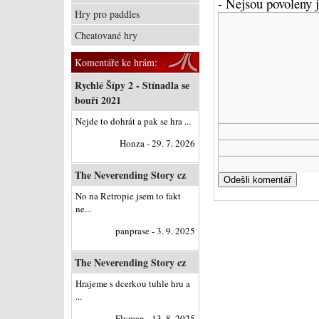
- Nejsou povoleny
Hry pro paddles
Cheatované hry
Komentáře ke hrám:
Rychlé Šípy 2 - Stínadla se
bouří 2021
Nejde to dohrát a pak se hra ...
Honza - 29. 7. 2026
The Neverending Story cz
No na Retropie jsem to fakt
ne...
panprase - 3. 9. 2025
The Neverending Story cz
Hrajeme s dcerkou tuhle hru a
...
Flyman - 13. 8. 2025