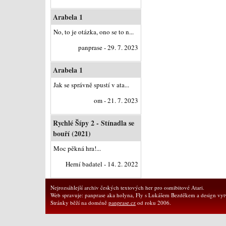
Arabela 1
No, to je otázka, ono se to n...
panprase - 29. 7. 2023
Arabela 1
Jak se správně spustí v ata...
om - 21. 7. 2023
Rychlé Šípy 2 - Stínadla se
bouří (2021)
Moc pěkná hra!...
Herní badatel - 14. 2. 2022
Nejrozsáhlejší archiv českých textových her pro osmibitové Atari.
Web spravuje: panprase aka holyna, Fly s Lukášem Bezděkem a design vytv
Stránky běží na doméně
panprase.cz
od roku 2006.