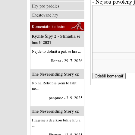
- Nejsou povoleny
Hry pro paddles
Cheatované hry
Komentáře ke hrám:
Rychlé Šípy 2 - Stínadla se
bouří 2021
Nejde to dohrát a pak se hra ...
Honza - 29. 7. 2026
The Neverending Story cz
No na Retropie jsem to fakt
ne...
panprase - 3. 9. 2025
The Neverending Story cz
Hrajeme s dcerkou tuhle hru a
...
Flyman - 13. 8. 2025