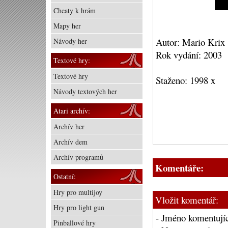
Cheaty k hrám
Mapy her
Autor: Mario Krix
Návody her
Rok vydání: 2003
Textové hry:
Textové hry
Staženo: 1998 x
Návody textových her
Atari archív:
Archív her
Archív dem
Archív programů
Komentáře:
Ostatní:
Hry pro multijoy
Vložit komentář:
Hry pro light gun
- Jméno komentujíc
Pinballové hry