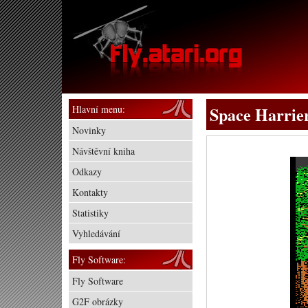
Hlavní menu:
Space Harrie
Novinky
Návštěvní kniha
Odkazy
Kontakty
Statistiky
Vyhledávání
Fly Software:
Fly Software
G2F obrázky