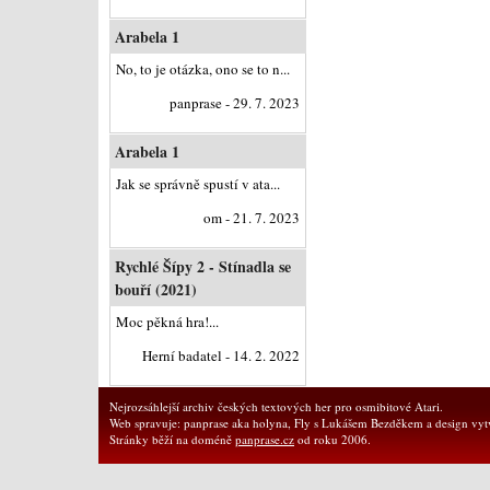
Arabela 1
No, to je otázka, ono se to n...
panprase - 29. 7. 2023
Arabela 1
Jak se správně spustí v ata...
om - 21. 7. 2023
Rychlé Šípy 2 - Stínadla se
bouří (2021)
Moc pěkná hra!...
Herní badatel - 14. 2. 2022
Nejrozsáhlejší archiv českých textových her pro osmibitové Atari.
Web spravuje: panprase aka holyna, Fly s Lukášem Bezděkem a design vytv
Stránky běží na doméně
panprase.cz
od roku 2006.