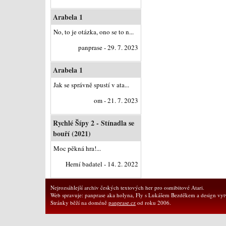
Arabela 1
No, to je otázka, ono se to n...
panprase - 29. 7. 2023
Arabela 1
Jak se správně spustí v ata...
om - 21. 7. 2023
Rychlé Šípy 2 - Stínadla se
bouří (2021)
Moc pěkná hra!...
Herní badatel - 14. 2. 2022
Nejrozsáhlejší archiv českých textových her pro osmibitové Atari.
Web spravuje: panprase aka holyna, Fly s Lukášem Bezděkem a design vytv
Stránky běží na doméně
panprase.cz
od roku 2006.