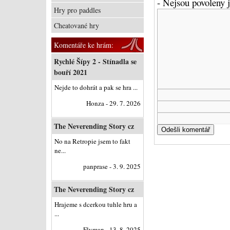
- Nejsou povoleny
Hry pro paddles
Cheatované hry
Komentáře ke hrám:
Rychlé Šípy 2 - Stínadla se
bouří 2021
Nejde to dohrát a pak se hra ...
Honza - 29. 7. 2026
The Neverending Story cz
No na Retropie jsem to fakt
ne...
panprase - 3. 9. 2025
The Neverending Story cz
Hrajeme s dcerkou tuhle hru a
...
Flyman - 13. 8. 2025