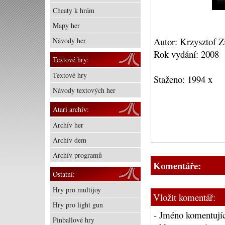
Cheaty k hrám
Mapy her
Autor: Krzysztof 
Návody her
Rok vydání: 2008
Textové hry:
Textové hry
Staženo: 1994 x
Návody textových her
Atari archív:
Archív her
Archív dem
Archív programů
Komentáře:
Ostatní:
Hry pro multijoy
Vložit komentář:
Hry pro light gun
- Jméno komentujíc
Pinballové hry