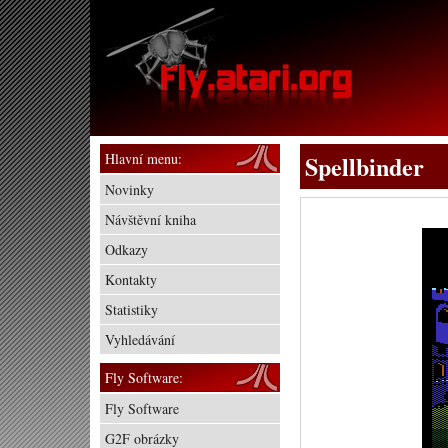
Hlavní menu:
Spellbinder
Novinky
Návštěvní kniha
Odkazy
Kontakty
Statistiky
Vyhledávání
Fly Software:
Fly Software
G2F obrázky