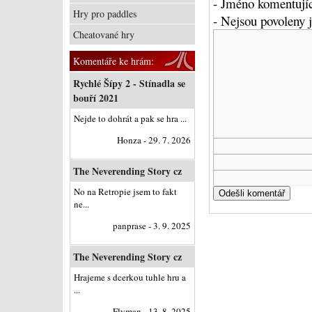
- Jméno komentujíc
Hry pro paddles
- Nejsou povoleny
Cheatované hry
Komentáře ke hrám:
Rychlé Šípy 2 - Stínadla se
bouří 2021
Nejde to dohrát a pak se hra ...
Honza - 29. 7. 2026
The Neverending Story cz
No na Retropie jsem to fakt
ne...
panprase - 3. 9. 2025
The Neverending Story cz
Hrajeme s dcerkou tuhle hru a
...
Flyman - 13. 8. 2025