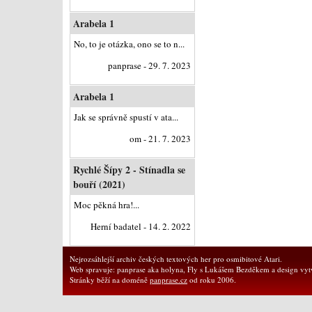
Arabela 1
No, to je otázka, ono se to n...
panprase - 29. 7. 2023
Arabela 1
Jak se správně spustí v ata...
om - 21. 7. 2023
Rychlé Šípy 2 - Stínadla se
bouří (2021)
Moc pěkná hra!...
Herní badatel - 14. 2. 2022
Nejrozsáhlejší archiv českých textových her pro osmibitové Atari.
Web spravuje: panprase aka holyna, Fly s Lukášem Bezděkem a design vytv
Stránky běží na doméně
panprase.cz
od roku 2006.