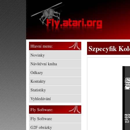
Hlavní menu:
Szpecyfik Kol
Novinky
Návštěvní kniha
Odkazy
Kontakty
Statistiky
Vyhledávání
Fly Software:
Fly Software
G2F obrázky