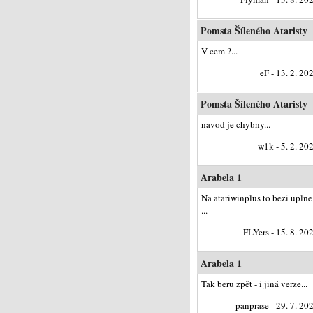
Pomsta Šíleného Ataristy
V cem ?...
eF - 13. 2. 20
Pomsta Šíleného Ataristy
navod je chybny...
w1k - 5. 2. 20
Arabela 1
Na atariwinplus to bezi uplne
...
FLYers - 15. 8. 20
Arabela 1
Tak beru zpět - i jiná verze...
panprase - 29. 7. 20