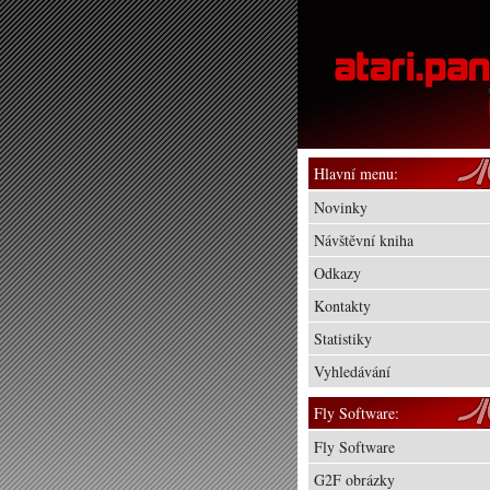
Hlavní menu:
Novinky
Návštěvní kniha
Odkazy
Kontakty
Statistiky
Vyhledávání
Fly Software:
Fly Software
G2F obrázky