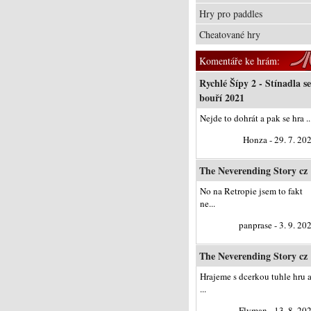
Hry pro paddles
Cheatované hry
Komentáře ke hrám:
Rychlé Šípy 2 - Stínadla se
bouří 2021
Nejde to dohrát a pak se hra ..
Honza - 29. 7. 20
The Neverending Story cz
No na Retropie jsem to fakt
ne...
panprase - 3. 9. 20
The Neverending Story cz
Hrajeme s dcerkou tuhle hru 
...
Flyman - 13. 8. 20