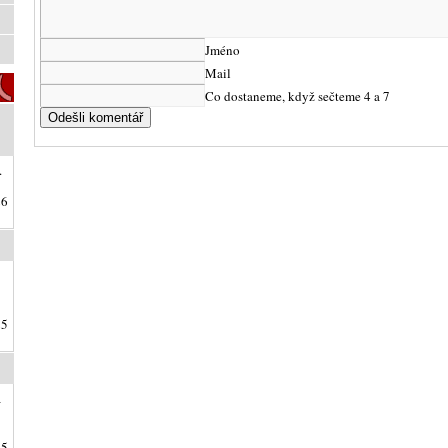
Jméno
Mail
Co dostaneme, když sečteme 4 a 7
.
26
25
a
25