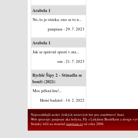
Arabela 1
No, to je otázka, ono se to n...
panprase - 29. 7. 2023
Arabela 1
Jak se správně spustí v ata...
om - 21. 7. 2023
Rychlé Šípy 2 - Stínadla se
bouří (2021)
Moc pěkná hra!...
Herní badatel - 14. 2. 2022
Nejrozsáhlejší archiv českých textových her pro osmibitové Atari.
Web spravuje: panprase aka holyna, Fly s Lukášem Bezděkem a design vytv
Stránky běží na doméně
panprase.cz
od roku 2006.