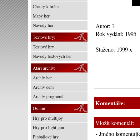
Cheaty k hrám
Mapy her
Autor: ?
Návody her
Rok vydání: 1995
Textové hry:
Textové hry
Staženo: 1999 x
Návody textových her
Atari archív:
Archív her
Archív dem
Archív programů
Komentáře:
Ostatní:
Hry pro multijoy
Vložit komentář:
Hry pro light gun
- Jméno komentujíc
Pinballové hry