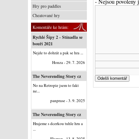
- Nejsou povoleny
Hry pro paddles
Cheatované hry
Komentáře ke hrám:
Rychlé Šípy 2 - Stínadla se
bouří 2021
Nejde to dohrát a pak se hra ...
Honza - 29. 7. 2026
The Neverending Story cz
No na Retropie jsem to fakt
ne...
panprase - 3. 9. 2025
The Neverending Story cz
Hrajeme s dcerkou tuhle hru a
...
Flyman - 13. 8. 2025