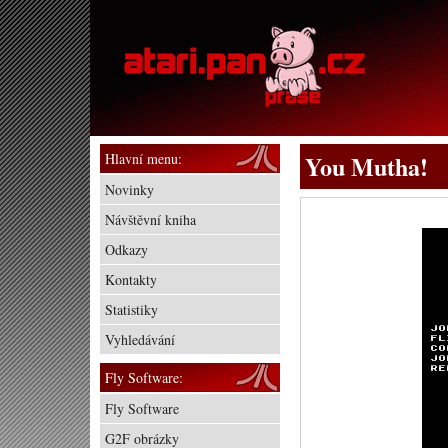
Hlavní menu:
You Mutha!
Novinky
Návštěvní kniha
Odkazy
Kontakty
Statistiky
Vyhledávání
Fly Software:
Fly Software
G2F obrázky