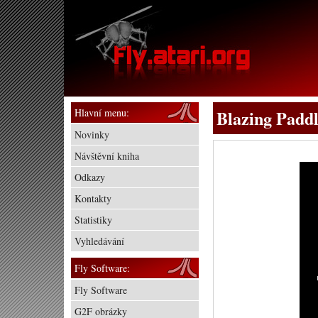
Hlavní menu:
Blazing Paddl
Novinky
Návštěvní kniha
Odkazy
Kontakty
Statistiky
Vyhledávání
Fly Software:
Fly Software
G2F obrázky