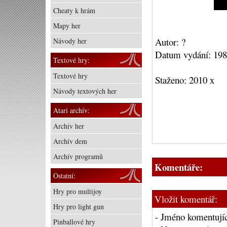
Cheaty k hrám
Mapy her
Autor: ?
Návody her
Datum vydání: 19
Textové hry:
Textové hry
Staženo: 2010 x
Návody textových her
Atari archív:
Archív her
Archív dem
Archív programů
Komentáře:
Ostatní:
Hry pro multijoy
Vložit komentář:
Hry pro light gun
- Jméno komentujíc
Pinballové hry