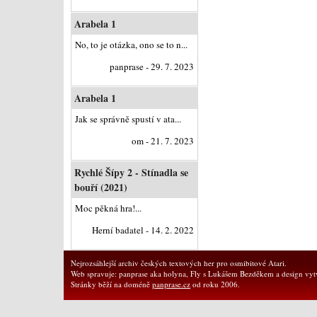
Arabela 1
No, to je otázka, ono se to n...
panprase - 29. 7. 2023
Arabela 1
Jak se správně spustí v ata...
om - 21. 7. 2023
Rychlé Šípy 2 - Stínadla se
bouří (2021)
Moc pěkná hra!...
Herní badatel - 14. 2. 2022
Nejrozsáhlejší archiv českých textových her pro osmibitové Atari.
Web spravuje: panprase aka holyna, Fly s Lukášem Bezděkem a design vytv
Stránky běží na doméně
panprase.cz
od roku 2006.