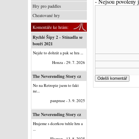
- Nejsou povoleny
Hry pro paddles
Cheatované hry
Komentáře ke hrám:
Rychlé Šípy 2 - Stínadla se
bouří 2021
Nejde to dohrát a pak se hra ...
Honza - 29. 7. 2026
The Neverending Story cz
No na Retropie jsem to fakt
ne...
panprase - 3. 9. 2025
The Neverending Story cz
Hrajeme s dcerkou tuhle hru a
...
Flyman - 13. 8. 2025