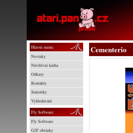
Hlavní menu:
Cementerio
Novinky
Návštěvní kniha
Odkazy
Kontakty
Statistiky
Vyhledávání
Fly Software:
Fly Software
G2F obrázky