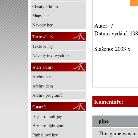
Cheaty k hrám
Mapy her
Autor: ?
Návody her
Datum vydání: 19
Textové hry:
Textové hry
Staženo: 2033 x
Návody textových her
Atari archív:
Archív her
Archív dem
Archív programů
Komentáře:
Ostatní:
Hry pro multijoy
pipe
Hry pro light gun
This game was ma
Pinballové hry