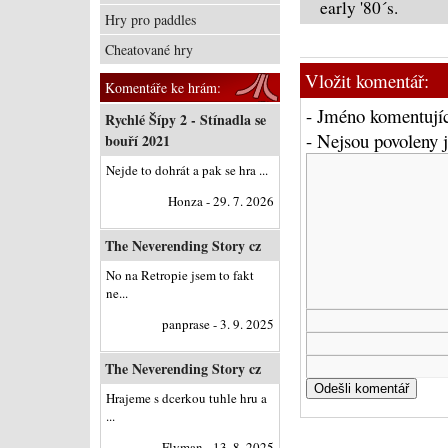
early '80´s.
Hry pro paddles
Cheatované hry
Vložit komentář:
Komentáře ke hrám:
- Jméno komentujíc
Rychlé Šípy 2 - Stínadla se
- Nejsou povoleny
bouří 2021
Nejde to dohrát a pak se hra ...
Honza - 29. 7. 2026
The Neverending Story cz
No na Retropie jsem to fakt
ne...
panprase - 3. 9. 2025
The Neverending Story cz
Hrajeme s dcerkou tuhle hru a
...
Flyman - 13. 8. 2025