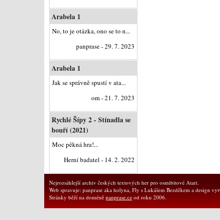
Arabela 1
No, to je otázka, ono se to n...
panprase - 29. 7. 2023
Arabela 1
Jak se správně spustí v ata...
om - 21. 7. 2023
Rychlé Šípy 2 - Stínadla se
bouří (2021)
Moc pěkná hra!...
Herní badatel - 14. 2. 2022
Nejrozsáhlejší archiv českých textových her pro osmibitové Atari.
Web spravuje: panprase aka holyna, Fly s Lukášem Bezděkem a design vytv
Stránky běží na doméně
panprase.cz
od roku 2006.