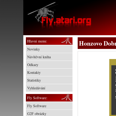
Hlavní menu:
Honzovo Dobr
Novinky
Návštěvní kniha
Odkazy
Kontakty
Statistiky
Vyhledávání
Fly Software:
Fly Software
G2F obrázky