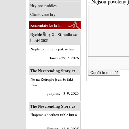
- Nejsou povoleny
Hry pro paddles
Cheatované hry
Komentáře ke hrám:
Rychlé Šípy 2 - Stínadla se
bouří 2021
Nejde to dohrát a pak se hra ...
Honza - 29. 7. 2026
The Neverending Story cz
No na Retropie jsem to fakt
ne...
panprase - 3. 9. 2025
The Neverending Story cz
Hrajeme s dcerkou tuhle hru a
...
Flyman - 13. 8. 2025