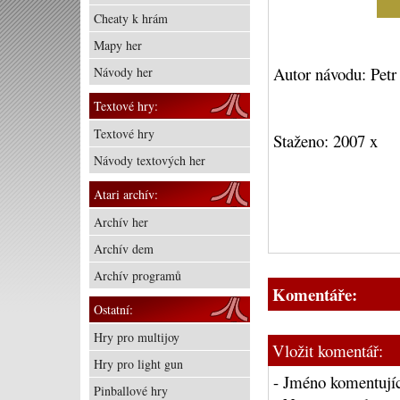
Cheaty k hrám
Mapy her
Autor návodu: Petr
Návody her
Textové hry:
Textové hry
Staženo: 2007 x
Návody textových her
Atari archív:
Archív her
Archív dem
Archív programů
Komentáře:
Ostatní:
Hry pro multijoy
Vložit komentář:
Hry pro light gun
- Jméno komentujíc
Pinballové hry