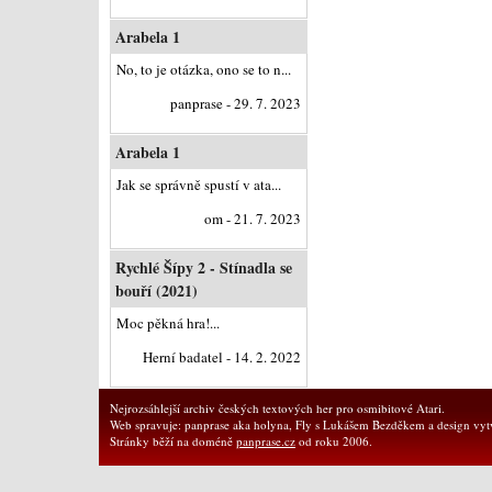
Arabela 1
No, to je otázka, ono se to n...
panprase - 29. 7. 2023
Arabela 1
Jak se správně spustí v ata...
om - 21. 7. 2023
Rychlé Šípy 2 - Stínadla se
bouří (2021)
Moc pěkná hra!...
Herní badatel - 14. 2. 2022
Nejrozsáhlejší archiv českých textových her pro osmibitové Atari.
Web spravuje: panprase aka holyna, Fly s Lukášem Bezděkem a design vytv
Stránky běží na doméně
panprase.cz
od roku 2006.