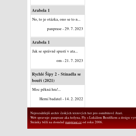
Arabela 1
No, to je otázka, ono se to n...
panprase - 29. 7. 2023
Arabela 1
Jak se správně spustí v ata...
om - 21. 7. 2023
Rychlé Šípy 2 - Stínadla se
bouří (2021)
Moc pěkná hra!...
Herní badatel - 14. 2. 2022
Nejrozsáhlejší archiv českých textových her pro osmibitové Atari.
Web spravuje: panprase aka holyna, Fly s Lukášem Bezděkem a design vytv
Stránky běží na doméně
panprase.cz
od roku 2006.