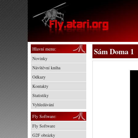
Hlavní menu:
Sám Doma 1
Novinky
Návštěvní kniha
Odkazy
Kontakty
Statistiky
Vyhledávání
Fly Software:
Fly Software
G2F obrázky