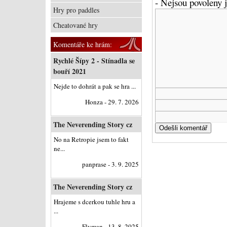
- Nejsou povoleny
Hry pro paddles
Cheatované hry
Komentáře ke hrám:
Rychlé Šípy 2 - Stínadla se
bouří 2021
Nejde to dohrát a pak se hra ...
Honza - 29. 7. 2026
The Neverending Story cz
No na Retropie jsem to fakt
ne...
panprase - 3. 9. 2025
The Neverending Story cz
Hrajeme s dcerkou tuhle hru a
...
Flyman - 13. 8. 2025