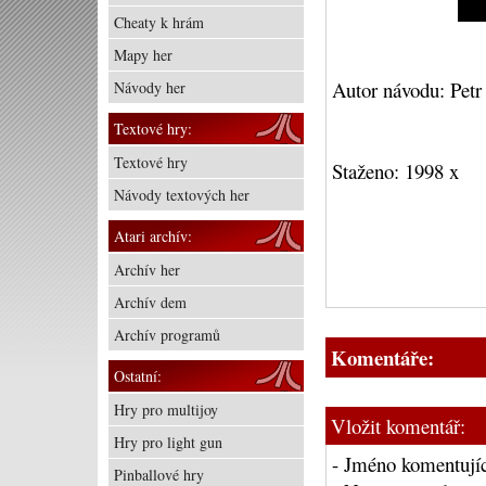
Cheaty k hrám
Mapy her
Autor návodu: Petr
Návody her
Textové hry:
Textové hry
Staženo: 1998 x
Návody textových her
Atari archív:
Archív her
Archív dem
Archív programů
Komentáře:
Ostatní:
Hry pro multijoy
Vložit komentář:
Hry pro light gun
- Jméno komentujíc
Pinballové hry