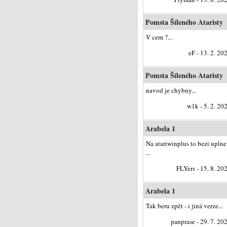
Pomsta Šíleného Ataristy
V cem ?...
eF - 13. 2. 20
Pomsta Šíleného Ataristy
navod je chybny...
w1k - 5. 2. 20
Arabela 1
Na atariwinplus to bezi uplne
...
FLYers - 15. 8. 20
Arabela 1
Tak beru zpět - i jiná verze...
panprase - 29. 7. 20