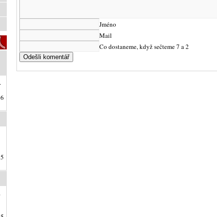
Jméno
Mail
Co dostaneme, když sečteme 7 a 2
.
26
25
a
25