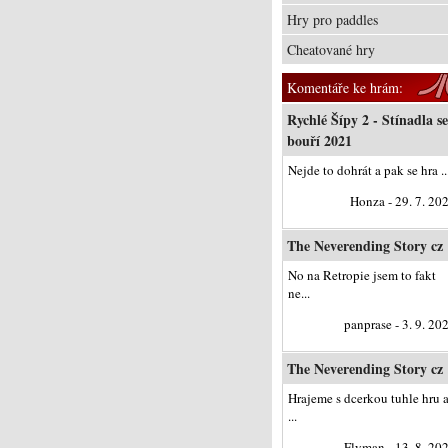
Hry pro paddles
Cheatované hry
Komentáře ke hrám:
Rychlé Šípy 2 - Stínadla se
bouří 2021
Nejde to dohrát a pak se hra ..
Honza - 29. 7. 20
The Neverending Story cz
No na Retropie jsem to fakt
ne...
panprase - 3. 9. 20
The Neverending Story cz
Hrajeme s dcerkou tuhle hru 
...
Flyman - 13. 8. 20