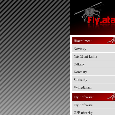
Hlavní menu:
Novinky
Návštěvní kniha
Odkazy
Kontakty
Statistiky
Vyhledávání
Fly Software:
Fly Software
G2F obrázky