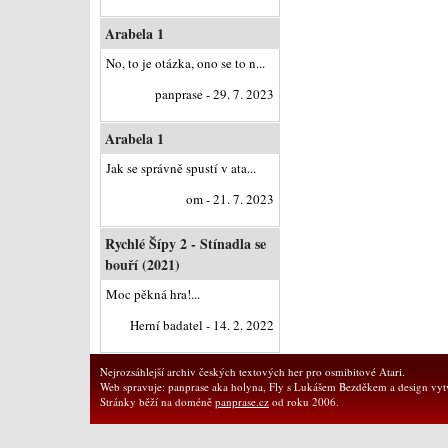
Arabela 1
No, to je otázka, ono se to n...
panprase - 29. 7. 2023
Arabela 1
Jak se správně spustí v ata...
om - 21. 7. 2023
Rychlé Šípy 2 - Stínadla se
bouří (2021)
Moc pěkná hra!...
Herní badatel - 14. 2. 2022
Nejrozsáhlejší archiv českých textových her pro osmibitové Atari.
Web spravuje: panprase aka holyna, Fly s Lukášem Bezděkem a design vytv
Stránky běží na doméně
panprase.cz
od roku 2006.