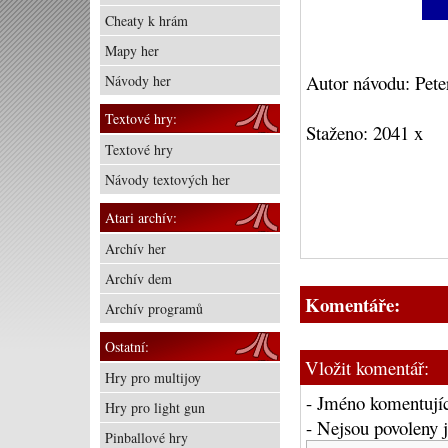
Cheaty k hrám
Mapy her
Autor návodu: Pete
Návody her
Textové hry:
Staženo: 2041 x
Textové hry
Návody textových her
Atari archív:
Archív her
Archív dem
Komentáře:
Archív programů
Ostatní:
Vložit komentář:
Hry pro multijoy
- Jméno komentujíc
Hry pro light gun
- Nejsou povoleny
Pinballové hry