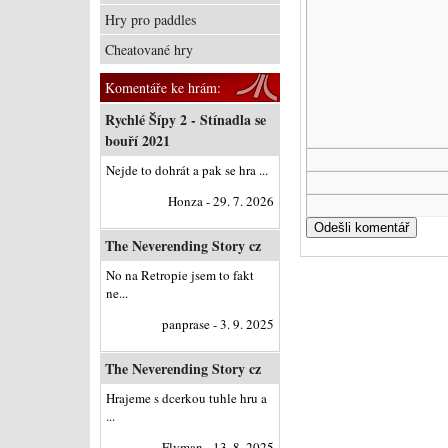
Hry pro paddles
Cheatované hry
Komentáře ke hrám:
Rychlé Šípy 2 - Stínadla se
bouří 2021
Nejde to dohrát a pak se hra ...
Honza - 29. 7. 2026
The Neverending Story cz
No na Retropie jsem to fakt
ne...
panprase - 3. 9. 2025
The Neverending Story cz
Hrajeme s dcerkou tuhle hru a
...
Flyman - 13. 8. 2025