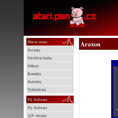
Hlavní menu:
Araxon
Novinky
Návštěvní kniha
Odkazy
Kontakty
Statistiky
Vyhledávání
Fly Software:
Fly Software
G2F obrázky