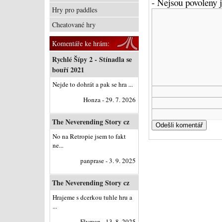
- Nejsou povoleny
Hry pro paddles
Cheatované hry
Komentáře ke hrám:
Rychlé Šípy 2 - Stínadla se
bouří 2021
Nejde to dohrát a pak se hra ...
Honza - 29. 7. 2026
The Neverending Story cz
No na Retropie jsem to fakt
ne...
panprase - 3. 9. 2025
The Neverending Story cz
Hrajeme s dcerkou tuhle hru a
...
Flyman - 13. 8. 2025