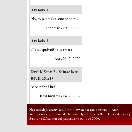
Arabela 1
No, to je otázka, ono se to n...
panprase - 29. 7. 2023
Arabela 1
Jak se správně spustí v ata...
om - 21. 7. 2023
Rychlé Šípy 2 - Stínadla se
bouří (2021)
Moc pěkná hra!...
Herní badatel - 14. 2. 2022
Nejrozsáhlejší archiv českých textových her pro osmibitové Atari.
Web spravuje: panprase aka holyna, Fly s Lukášem Bezděkem a design vytv
Stránky běží na doméně
panprase.cz
od roku 2006.