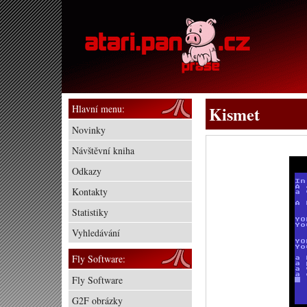
Hlavní menu:
Kismet
Novinky
Návštěvní kniha
Odkazy
Kontakty
Statistiky
Vyhledávání
Fly Software:
Fly Software
G2F obrázky