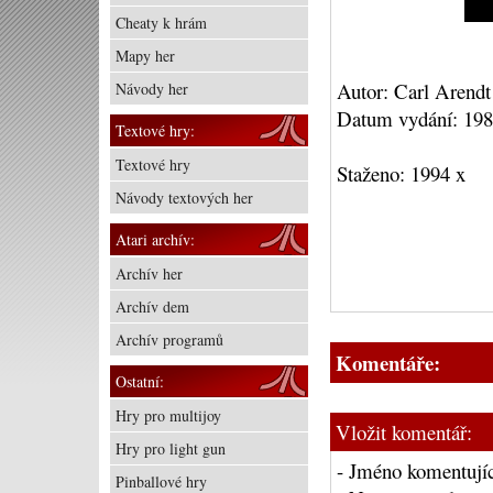
Cheaty k hrám
Mapy her
Autor: Carl Arendt
Návody her
Datum vydání: 19
Textové hry:
Textové hry
Staženo: 1994 x
Návody textových her
Atari archív:
Archív her
Archív dem
Archív programů
Komentáře:
Ostatní:
Hry pro multijoy
Vložit komentář:
Hry pro light gun
- Jméno komentujíc
Pinballové hry