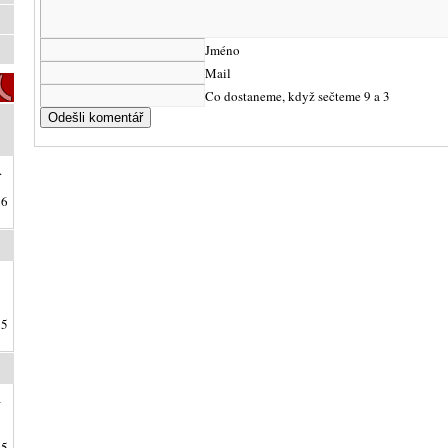
Jméno
Mail
Co dostaneme, když sečteme 9 a 3
.
26
25
a
25