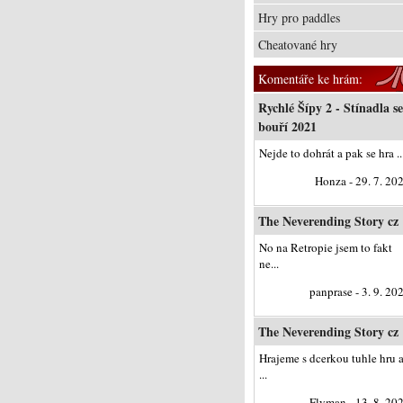
Hry pro paddles
Cheatované hry
Komentáře ke hrám:
Rychlé Šípy 2 - Stínadla se
bouří 2021
Nejde to dohrát a pak se hra ..
Honza - 29. 7. 20
The Neverending Story cz
No na Retropie jsem to fakt
ne...
panprase - 3. 9. 20
The Neverending Story cz
Hrajeme s dcerkou tuhle hru 
...
Flyman - 13. 8. 20