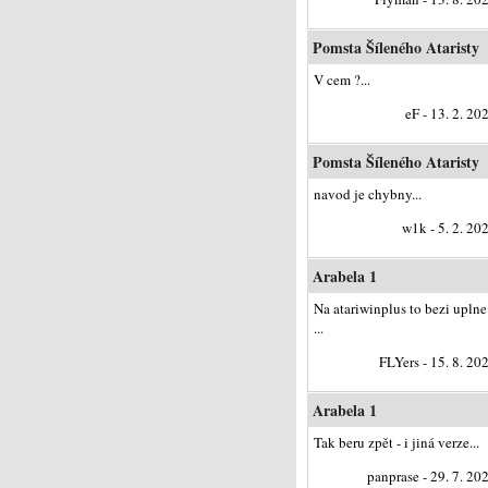
Pomsta Šíleného Ataristy
V cem ?...
eF - 13. 2. 20
Pomsta Šíleného Ataristy
navod je chybny...
w1k - 5. 2. 20
Arabela 1
Na atariwinplus to bezi uplne
...
FLYers - 15. 8. 20
Arabela 1
Tak beru zpět - i jiná verze...
panprase - 29. 7. 20