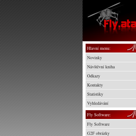
Hlavní menu:
Novinky
Návštěvní kniha
Odkazy
Kontakty
Statistiky
Vyhledávání
Fly Software:
Fly Software
G2F obrázky