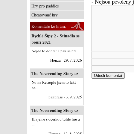
- Nejsou povoleny
Hry pro paddles
Cheatované hry
Komentáře ke hrám:
Rychlé Šípy 2 - Stínadla se
bouří 2021
Nejde to dohrát a pak se hra ...
Honza - 29. 7. 2026
The Neverending Story cz
No na Retropie jsem to fakt
ne...
panprase - 3. 9. 2025
The Neverending Story cz
Hrajeme s dcerkou tuhle hru a
...
Flyman - 13. 8. 2025