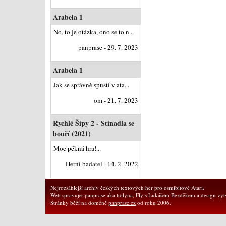
Arabela 1
No, to je otázka, ono se to n...
panprase - 29. 7. 2023
Arabela 1
Jak se správně spustí v ata...
om - 21. 7. 2023
Rychlé Šípy 2 - Stínadla se
bouří (2021)
Moc pěkná hra!...
Herní badatel - 14. 2. 2022
Nejrozsáhlejší archiv českých textových her pro osmibitové Atari.
Web spravuje: panprase aka holyna, Fly s Lukášem Bezděkem a design vytv
Stránky běží na doméně
panprase.cz
od roku 2006.