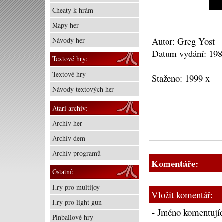
Cheaty k hrám
Mapy her
Autor: Greg Yost
Návody her
Datum vydání: 19
Textové hry:
Textové hry
Staženo: 1999 x
Návody textových her
Atari archív:
Archív her
Archív dem
Archív programů
Komentáře:
Ostatní:
Hry pro multijoy
Vložit komentář:
Hry pro light gun
- Jméno komentujíc
Pinballové hry