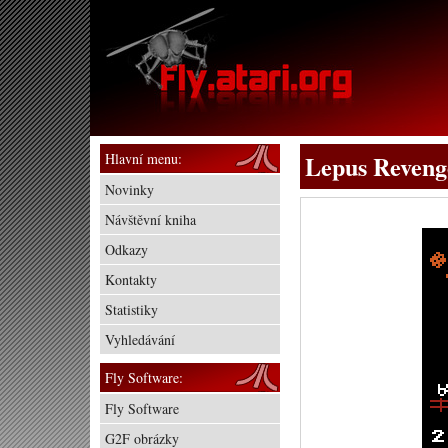
Hlavní menu:
Lepus Reveng
Novinky
Návštěvní kniha
Odkazy
Kontakty
Statistiky
Vyhledávání
Fly Software:
Fly Software
G2F obrázky