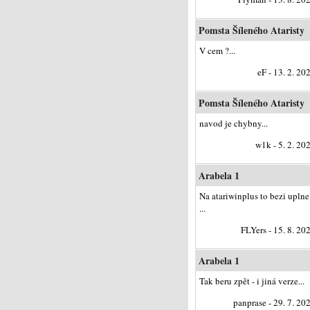
Pomsta Šíleného Ataristy
V cem ?...
eF - 13. 2. 20
Pomsta Šíleného Ataristy
navod je chybny...
w1k - 5. 2. 20
Arabela 1
Na atariwinplus to bezi uplne
...
FLYers - 15. 8. 20
Arabela 1
Tak beru zpět - i jiná verze...
panprase - 29. 7. 20