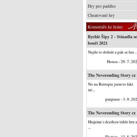
Hry pro paddles
Cheatované hry
Komentáře ke hrám:
Rychlé Šípy 2 - Stínadla se
bouří 2021
Nejde to dohrát a pak se hra ..
Honza - 29. 7. 20
The Neverending Story cz
No na Retropie jsem to fakt
ne...
panprase - 3. 9. 20
The Neverending Story cz
Hrajeme s dcerkou tuhle hru 
...
Flyman - 13. 8. 20