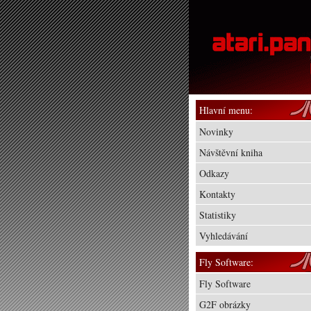
Hlavní menu:
Novinky
Návštěvní kniha
Odkazy
Kontakty
Statistiky
Vyhledávání
Fly Software:
Fly Software
G2F obrázky