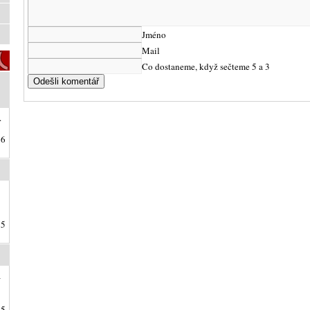
Jméno
Mail
Co dostaneme, když sečteme 5 a 3
.
26
25
a
25