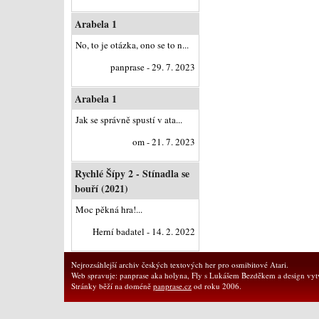
Arabela 1
No, to je otázka, ono se to n...
panprase - 29. 7. 2023
Arabela 1
Jak se správně spustí v ata...
om - 21. 7. 2023
Rychlé Šípy 2 - Stínadla se
bouří (2021)
Moc pěkná hra!...
Herní badatel - 14. 2. 2022
Nejrozsáhlejší archiv českých textových her pro osmibitové Atari.
Web spravuje: panprase aka holyna, Fly s Lukášem Bezděkem a design vytv
Stránky běží na doméně
panprase.cz
od roku 2006.