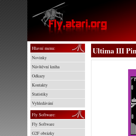
Hlavní menu:
Ultima III Pi
Novinky
Návštěvní kniha
Odkazy
Kontakty
Statistiky
Vyhledávání
Fly Software:
Fly Software
G2F obrázky