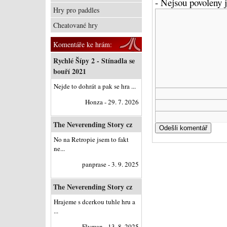
- Nejsou povoleny
Hry pro paddles
Cheatované hry
Komentáře ke hrám:
Rychlé Šípy 2 - Stínadla se
bouří 2021
Nejde to dohrát a pak se hra ...
Honza - 29. 7. 2026
The Neverending Story cz
No na Retropie jsem to fakt
ne...
panprase - 3. 9. 2025
The Neverending Story cz
Hrajeme s dcerkou tuhle hru a
...
Flyman - 13. 8. 2025