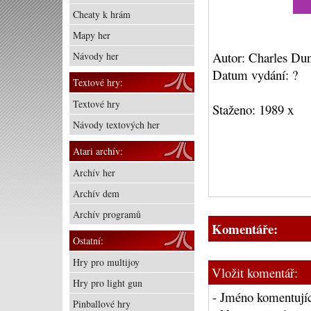
Cheaty k hrám
Mapy her
Autor: Charles Du
Návody her
Datum vydání: ?
Textové hry:
Textové hry
Staženo: 1989 x
Návody textových her
Atari archív:
Archív her
Archív dem
Archív programů
Komentáře:
Ostatní:
Hry pro multijoy
Vložit komentář:
Hry pro light gun
- Jméno komentujíc
Pinballové hry